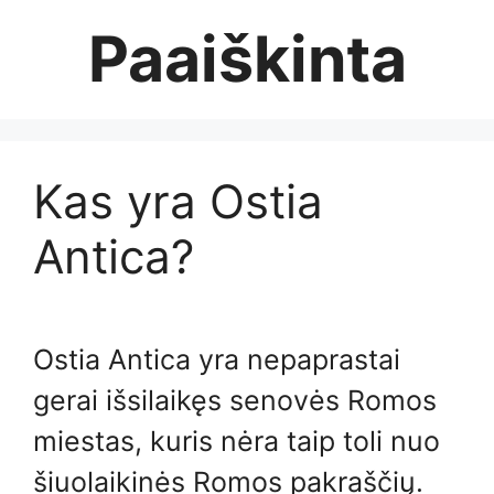
Skip
Paaiškinta
to
content
Kas yra Ostia
Antica?
Ostia Antica yra nepaprastai
gerai išsilaikęs senovės Romos
miestas, kuris nėra taip toli nuo
šiuolaikinės Romos pakraščių.