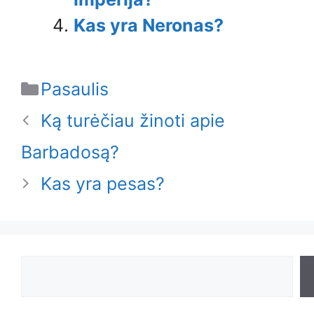
Kas yra Neronas?
Categories
Pasaulis
Ką turėčiau žinoti apie
Barbadosą?
Kas yra pesas?
Search