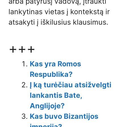
arba patyrusį vadovą, įtraukti
lankytinas vietas į kontekstą ir
atsakyti į iškilusius klausimus.
+++
Kas yra Romos
Respublika?
Į ką turėčiau atsižvelgti
lankantis Bate,
Anglijoje?
Kas buvo Bizantijos
imperija?