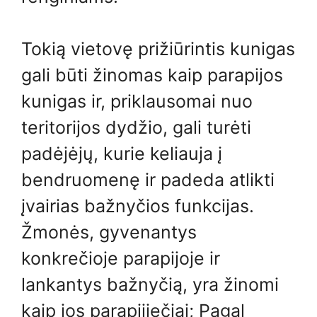
Tokią vietovę prižiūrintis kunigas
gali būti žinomas kaip parapijos
kunigas ir, priklausomai nuo
teritorijos dydžio, gali turėti
padėjėjų, kurie keliauja į
bendruomenę ir padeda atlikti
įvairias bažnyčios funkcijas.
Žmonės, gyvenantys
konkrečioje parapijoje ir
lankantys bažnyčią, yra žinomi
kaip jos parapijiečiai; Pagal