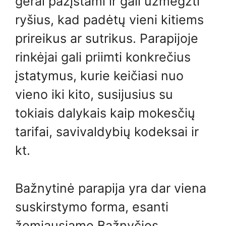
gerai pažįstami ir gali užmegzti
ryšius, kad padėtų vieni kitiems
prireikus ar sutrikus. Parapijoje
rinkėjai gali priimti konkrečius
įstatymus, kurie keičiasi nuo
vieno iki kito, susijusius su
tokiais dalykais kaip mokesčių
tarifai, savivaldybių kodeksai ir
kt.
Bažnytinė parapija yra dar viena
suskirstymo forma, esanti
žemiausiame Bažnyčios