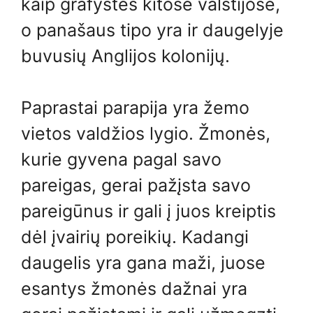
kaip grafystės kitose valstijose,
o panašaus tipo yra ir daugelyje
buvusių Anglijos kolonijų.
Paprastai parapija yra žemo
vietos valdžios lygio. Žmonės,
kurie gyvena pagal savo
pareigas, gerai pažįsta savo
pareigūnus ir gali į juos kreiptis
dėl įvairių poreikių. Kadangi
daugelis yra gana maži, juose
esantys žmonės dažnai yra