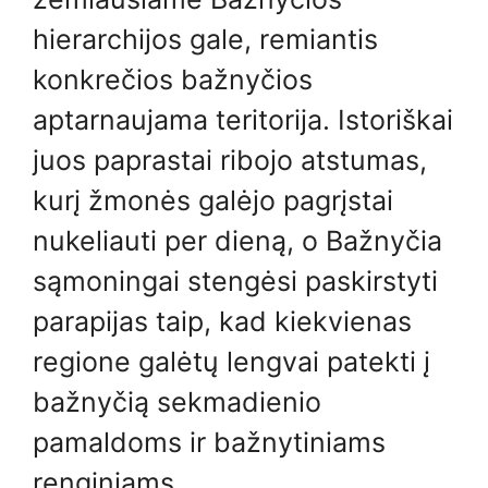
hierarchijos gale, remiantis
konkrečios bažnyčios
aptarnaujama teritorija. Istoriškai
juos paprastai ribojo atstumas,
kurį žmonės galėjo pagrįstai
nukeliauti per dieną, o Bažnyčia
sąmoningai stengėsi paskirstyti
parapijas taip, kad kiekvienas
regione galėtų lengvai patekti į
bažnyčią sekmadienio
pamaldoms ir bažnytiniams
renginiams.