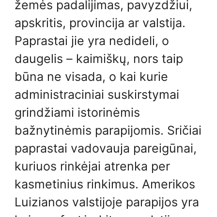
žemės padalijimas, pavyzdžiui,
apskritis, provincija ar valstija.
Paprastai jie yra nedideli, o
daugelis – kaimiškų, nors taip
būna ne visada, o kai kurie
administraciniai suskirstymai
grindžiami istorinėmis
bažnytinėmis parapijomis. Sričiai
paprastai vadovauja pareigūnai,
kuriuos rinkėjai atrenka per
kasmetinius rinkimus. Amerikos
Luizianos valstijoje parapijos yra