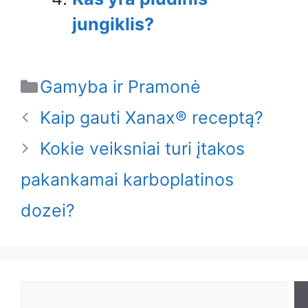
jungiklis?
Categories
Gamyba ir Pramonė
Kaip gauti Xanax® receptą?
Kokie veiksniai turi įtakos
pakankamai karboplatinos
dozei?
Search