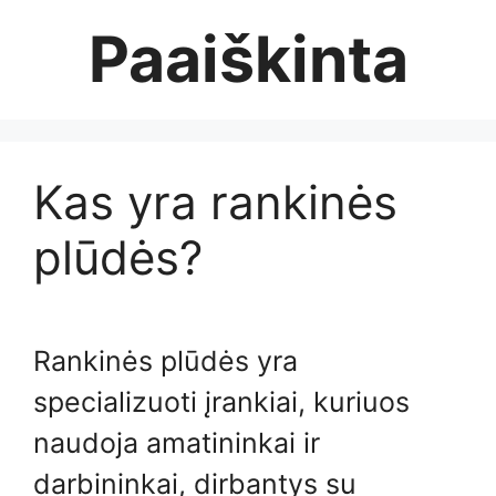
Skip
Paaiškinta
to
content
Kas yra rankinės
plūdės?
Rankinės plūdės yra
specializuoti įrankiai, kuriuos
naudoja amatininkai ir
darbininkai, dirbantys su