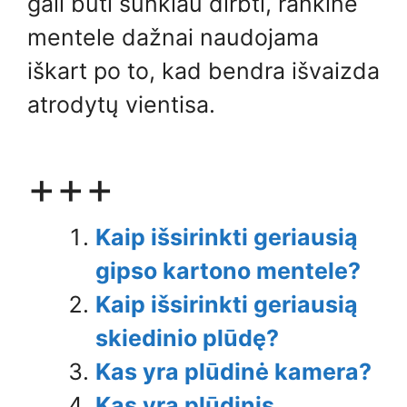
gali būti sunkiau dirbti, rankinė
mentele dažnai naudojama
iškart po to, kad bendra išvaizda
atrodytų vientisa.
+++
Kaip išsirinkti geriausią
gipso kartono mentele?
Kaip išsirinkti geriausią
skiedinio plūdę?
Kas yra plūdinė kamera?
Kas yra plūdinis