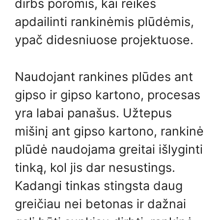
dirbs poromis, kai reikės
apdailinti rankinėmis plūdėmis,
ypač didesniuose projektuose.
Naudojant rankines plūdes ant
gipso ir gipso kartono, procesas
yra labai panašus. Užtepus
mišinį ant gipso kartono, rankinė
plūdė naudojama greitai išlyginti
tinką, kol jis dar nesustings.
Kadangi tinkas stingsta daug
greičiau nei betonas ir dažnai