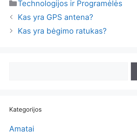
Categories
Technologijos ir Programėlės
Kas yra GPS antena?
Kas yra bėgimo ratukas?
Search
Kategorijos
Amatai