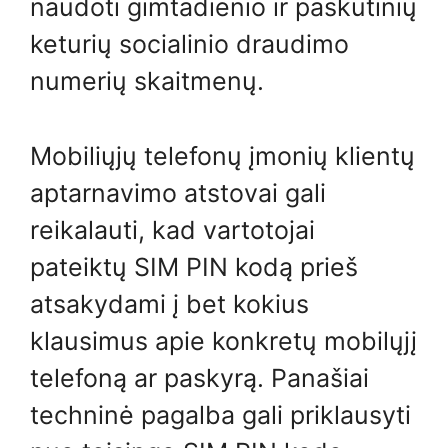
naudoti gimtadienio ir paskutinių
keturių socialinio draudimo
numerių skaitmenų.
Mobiliųjų telefonų įmonių klientų
aptarnavimo atstovai gali
reikalauti, kad vartotojai
pateiktų SIM PIN kodą prieš
atsakydami į bet kokius
klausimus apie konkretų mobilųjį
telefoną ar paskyrą. Panašiai
techninė pagalba gali priklausyti