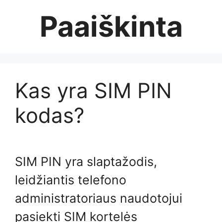
Skip
Paaiškinta
to
content
Kas yra SIM PIN
kodas?
SIM PIN yra slaptažodis,
leidžiantis telefono
administratoriaus naudotojui
pasiekti SIM kortelės