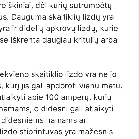
 reiškiniai, dėl kurių sutrumpėtų
us. Dauguma skaitiklių lizdų yra
ra ir didelių apkrovų lizdų, kurie
se iškrenta daugiau kritulių arba
ekvieno skaitiklio lizdo yra ne jo
 kurį jis gali apdoroti vienu metu.
atlaikyti apie 100 amperų, ​​kurių
amams, o didesni gali atlaikyti
u didesniems namams ar
 lizdo stiprintuvas yra mažesnis