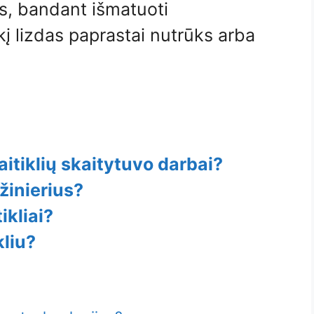
s, bandant išmatuoti
į lizdas paprastai nutrūks arba
aitiklių skaitytuvo darbai?
nžinierius?
ikliai?
kliu?