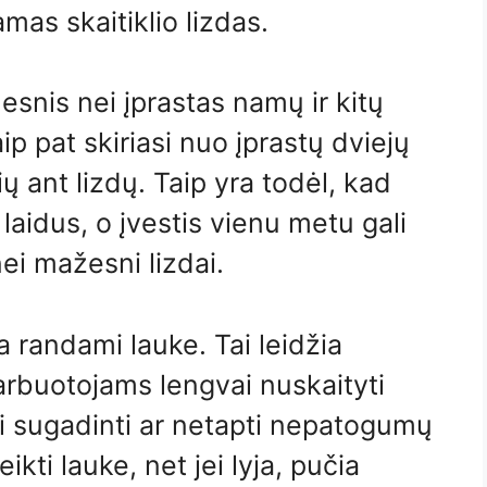
mas skaitiklio lizdas.
desnis nei įprastas namų ir kitų
aip pat skiriasi nuo įprastų dviejų
ių ant lizdų. Taip yra todėl, kad
 laidus, o įvestis vienu metu gali
ei mažesni lizdai.
da randami lauke. Tai leidžia
arbuotojams lengvai nuskaityti
liui sugadinti ar netapti nepatogumų
eikti lauke, net jei lyja, pučia