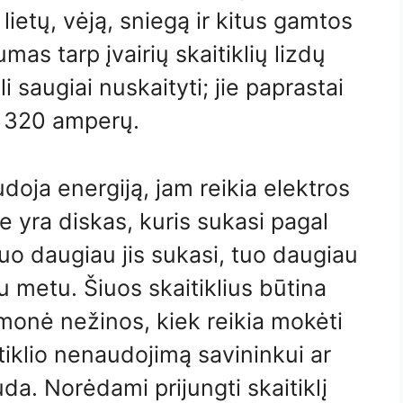
 lietų, vėją, sniegą ir kitus gamtos
mas tarp įvairių skaitiklių lizdų
li saugiai nuskaityti; jie paprastai
i 320 amperų.
doja energiją, jam reikia elektros
se yra diskas, kuris sukasi pagal
uo daugiau jis sukasi, tuo daugiau
 metu. Šiuos skaitiklius būtina
įmonė nežinos, kiek reikia mokėti
tiklio nenaudojimą savininkui ar
uda. Norėdami prijungti skaitiklį