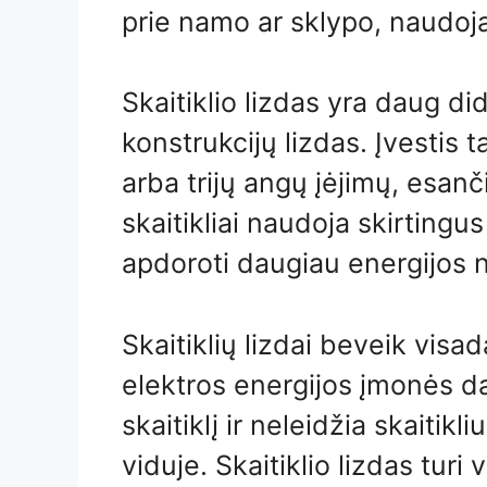
prie namo ar sklypo, naudoja
Skaitiklio lizdas yra daug di
konstrukcijų lizdas. Įvestis t
arba trijų angų įėjimų, esanč
skaitikliai naudoja skirtingus
apdoroti daugiau energijos n
Skaitiklių lizdai beveik visa
elektros energijos įmonės d
skaitiklį ir neleidžia skaitik
viduje. Skaitiklio lizdas turi v