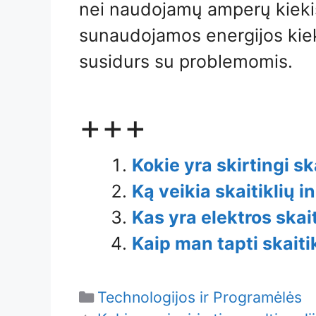
nei naudojamų amperų kieki
sunaudojamos energijos kiek
susidurs su problemomis.
+++
Kokie yra skirtingi sk
Ką veikia skaitiklių i
Kas yra elektros skait
Kaip man tapti skaiti
Categories
Technologijos ir Programėlės