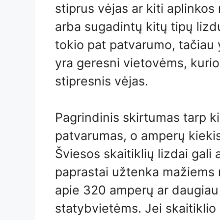
stiprus vėjas ar kiti aplinkos
arba sugadintų kitų tipų lizd
tokio pat patvarumo, tačiau y
yra geresni vietovėms, kurio
stipresnis vėjas.
Pagrindinis skirtumas tarp ki
patvarumas, o amperų kiekis,
Šviesos skaitiklių lizdai gali 
paprastai užtenka mažiems n
apie 320 amperų ar daugia
statybvietėms. Jei skaitiklio