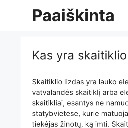
Skip
Paaiškinta
to
content
Kas yra skaitiklio
Skaitiklio lizdas yra lauko el
vatvalandės skaitiklį arba ele
skaitikliai, esantys ne namu
statybvietėse, kurie matuoja
tiekėjas žinotų, ką imti. Skait