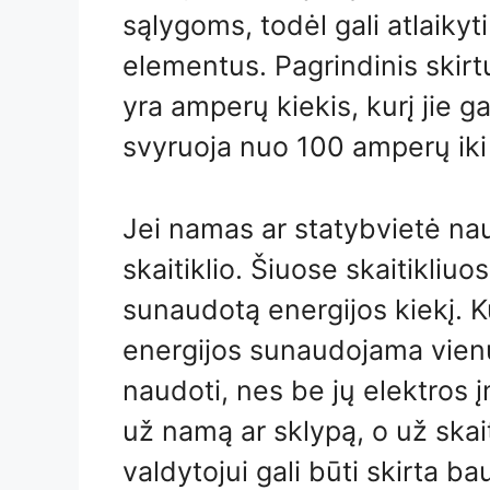
sąlygoms, todėl gali atlaikyti
elementus. Pagrindinis skirtu
yra amperų kiekis, kurį jie ga
svyruoja nuo 100 amperų ik
Jei namas ar statybvietė nau
skaitiklio. Šiuose skaitikliuo
sunaudotą energijos kiekį. K
energijos sunaudojama vienu
naudoti, nes be jų elektros 
už namą ar sklypą, o už skai
valdytojui gali būti skirta ba