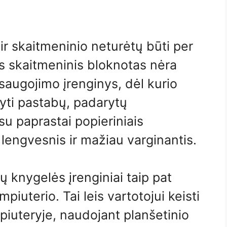
ir skaitmeninio neturėtų būti per
es skaitmeninis bloknotas nėra
saugojimo įrenginys, dėl kurio
ašyti pastabų, padarytų
su paprastai popieriniais
lengvesnis ir mažiau varginantis.
ų knygelės įrenginiai taip pat
ompiuterio. Tai leis vartotojui keisti
piuteryje, naudojant planšetinio