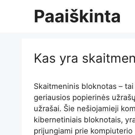
Skip
Paaiškinta
to
content
Kas yra skaitmen
Skaitmeninis bloknotas – tai
geriausios popierinės užrašų
užrašai. Šie nešiojamieji kom
kibernetiniais bloknotais, yr
prijungiami prie kompiuterio