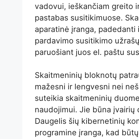
vadovui, ieškančiam greito i
pastabas susitikimuose. Ska
aparatinė įranga, padedanti 
pardavimo susitikimo užrašų
paruošiant juos el. paštu su
Skaitmeninių bloknotų patrau
mažesni ir lengvesni nei neši
suteikia skaitmeninių duom
naudojimui. Jie būna įvairių
Daugelis šių kibernetinių k
programine įranga, kad būtų