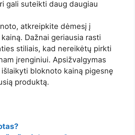
ri gali suteikti daug daugiau
noto, atkreipkite dėmesį į
kainą. Dažnai geriausia rasti
ies stiliais, kad nereikėtų pirkti
enam įrenginiui. Apsižvalgymas
i išlaikyti bloknoto kainą pigesnę
ausią produktą.
otas?