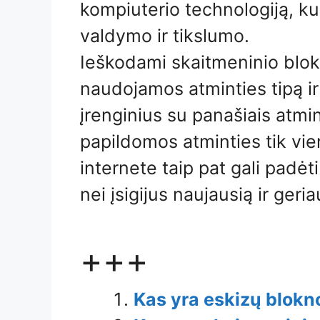
kompiuterio technologiją, ku
valdymo ir tikslumo.
Ieškodami skaitmeninio blok
naudojamos atminties tipą ir 
įrenginius su panašiais atmint
papildomos atminties tik vi
internete taip pat gali padėt
nei įsigijus naujausią ir geri
+++
Kas yra eskizų blokn