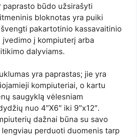
r paprasto būdo užsirašyti
itmeninis bloknotas yra puiki
išvengti pakartotinio kassavaitinio
 įvedimo į kompiuterį arba
sitikimo dalyviams.
klumas yra paprastas; jie yra
ojamieji kompiuteriai, o kartu
enų saugyklą vėlesniam
 dydžių nuo 4″X6″ iki 9″x12″.
ompiuterių dažnai būna su savo
 lengviau perduoti duomenis tarp