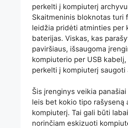
perkelti į kompiuterį archyvuo
Skaitmeninis bloknotas turi 
leidžia pridėti atminties per 
baterijas. Viskas, kas parašy
paviršiaus, išsaugoma įrengi
kompiuterio per USB kabelį,
perkelti į kompiuterį saugoti 
Šis įrenginys veikia panašiai
leis bet kokio tipo rašyseną a
kompiuterį. Tai gali būti lab
norinčiam eskizuoti kompiute