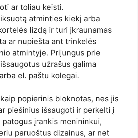
ti ar toliau keisti.
fiksuotą atminties kiekį arba
kortelės lizdą ir turi įkraunamas
ta ar nupiešta ant trinkelės
nio atmintyje. Prijungus prie
 išsaugotus užrašus galima
arba el. paštu kolegai.
 kaip popierinis bloknotas, nes jis
r piešinius išsaugoti ir perkelti į
ai patogus įrankis menininkui,
riu paruoštus dizainus, ar net