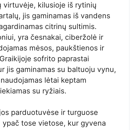
irtuvėje, kilusioje iš rytinių
artalų, jis gaminamas iš vandens
pagardinamas citrinų sultimis.
niui, yra česnakai, ciberžolė ir
dojamas mėsos, paukštienos ir
raikijoje sofrito paprastai
ur jis gaminamas su baltuoju vynu,
s naudojamas lėtai keptam
iekiamas su ryžiais.
jos parduotuvėse ir turguose
to, ypač tose vietose, kur gyvena