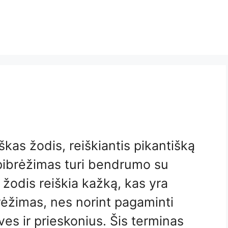
iškas žodis, reiškiantis pikantišką
apibrėžimas turi bendrumo su
as žodis reiškia kažką, kas yra
brėžimas, nes norint pagaminti
oves ir prieskonius. Šis terminas