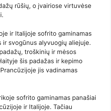
žų rūšių, o įvairiose virtuvėse
i.
oje ir Italijoje sofrito gaminamas
ir svogūnus alyvuogių aliejuje.
padažų, troškinių ir mėsos
Haityje šis padažas ir kepimo
Prancūzijoje jis vadinamas
rikoje sofrito gaminamas panašiai
ūzijoje ir Italijoje. Tačiau