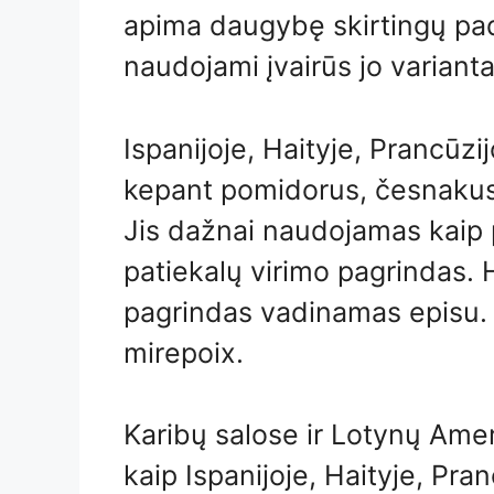
apima daugybę skirtingų pada
naudojami įvairūs jo varianta
Ispanijoje, Haityje, Prancūzij
kepant pomidorus, česnakus 
Jis dažnai naudojamas kaip 
patiekalų virimo pagrindas. 
pagrindas vadinamas episu. 
mirepoix.
Karibų salose ir Lotynų Ame
kaip Ispanijoje, Haityje, Pranc