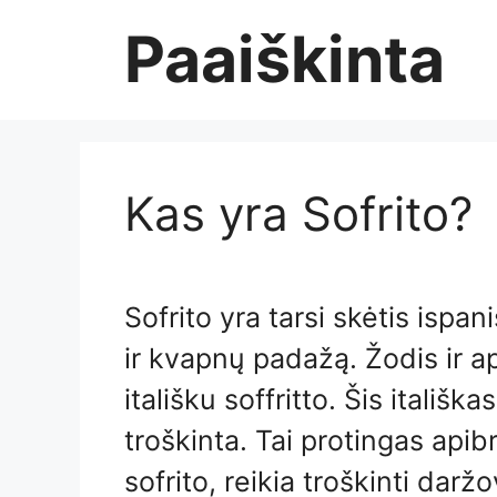
Skip
Paaiškinta
to
content
Kas yra Sofrito?
Sofrito yra tarsi skėtis ispan
ir kvapnų padažą. Žodis ir 
itališku soffritto. Šis itališk
troškinta. Tai protingas api
sofrito, reikia troškinti darž