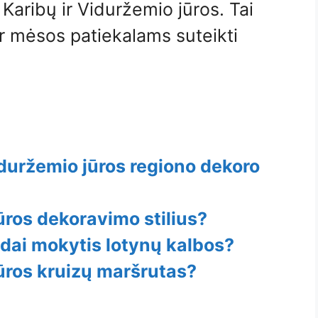
aribų ir Viduržemio jūros. Tai
ir mėsos patiekalams suteikti
iduržemio jūros regiono dekoro
ūros dekoravimo stilius?
ūdai mokytis lotynų kalbos?
ūros kruizų maršrutas?