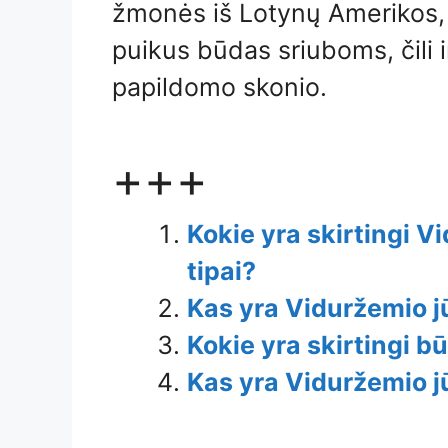
žmonės iš Lotynų Amerikos, K
puikus būdas sriuboms, čili 
papildomo skonio.
+++
Kokie yra skirtingi V
tipai?
Kas yra Viduržemio j
Kokie yra skirtingi b
Kas yra Viduržemio j