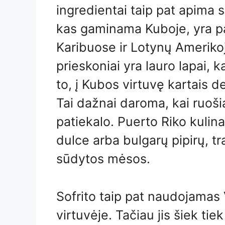
ingredientai taip pat apima sk
kas gaminama Kuboje, yra pa
Karibuose ir Lotynų Amerikoj
prieskoniai yra lauro lapai, 
to, į Kubos virtuvę kartais 
Tai dažnai daroma, kai ruoš
patiekalo. Puerto Riko kulina
dulce arba bulgarų pipirų, tr
sūdytos mėsos.
Sofrito taip pat naudojamas
virtuvėje. Tačiau jis šiek tie