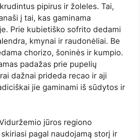
rudintus pipirus ir žoleles. Tai,
naši į tai, kas gaminama
e. Prie kubietiško sofrito dedami
kalendra, kmynai ir raudonėliai. Be
dedama chorizo, šoninės ir kumpio.
iamas padažas prie pupelių
rai dažnai prideda recao ir aji
adiciškai jie gaminami iš sūdytos ir
 Viduržemio jūros regiono
k skiriasi pagal naudojamą storį ir