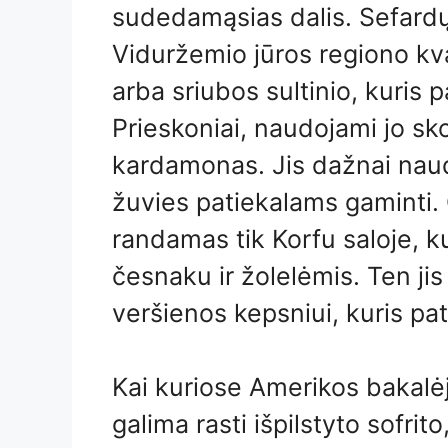
sudedamąsias dalis. Sefardų v
Viduržemio jūros regiono kv
arba sriubos sultinio, kuris 
Prieskoniai, naudojami jo sko
kardamonas. Jis dažnai nau
žuvies patiekalams gaminti. G
randamas tik Korfu saloje, k
česnaku ir žolelėmis. Ten ji
veršienos kepsniui, kuris pat
Kai kuriose Amerikos bakalė
galima rasti išpilstyto sofri