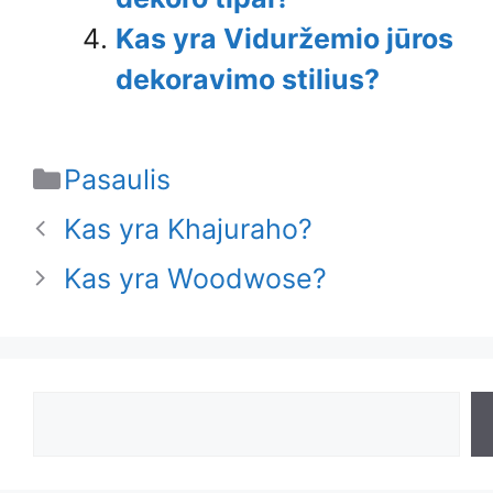
Kas yra Viduržemio jūros
dekoravimo stilius?
Categories
Pasaulis
Kas yra Khajuraho?
Kas yra Woodwose?
Search