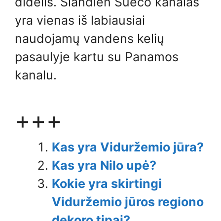
didelis. Šiandien Sueco kanalas
yra vienas iš labiausiai
naudojamų vandens kelių
pasaulyje kartu su Panamos
kanalu.
+++
Kas yra Viduržemio jūra?
Kas yra Nilo upė?
Kokie yra skirtingi
Viduržemio jūros regiono
dekoro tipai?