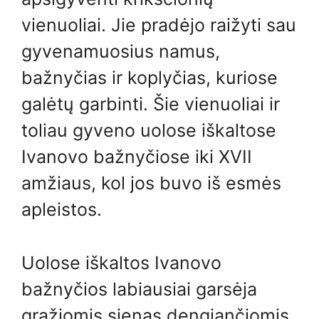
vienuoliai. Jie pradėjo raižyti sau
gyvenamuosius namus,
bažnyčias ir koplyčias, kuriose
galėtų garbinti. Šie vienuoliai ir
toliau gyveno uolose iškaltose
Ivanovo bažnyčiose iki XVII
amžiaus, kol jos buvo iš esmės
apleistos.
Uolose iškaltos Ivanovo
bažnyčios labiausiai garsėja
gražiomis sienas dengiančiomis