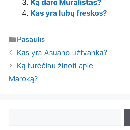
Ką daro Muralistas?
Kas yra lubų freskos?
Categories
Pasaulis
Kas yra Asuano užtvanka?
Ką turėčiau žinoti apie
Maroką?
Search