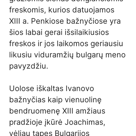
freskomis, kurios datuojamos
XIII a. Penkiose bažnyčiose yra
šios labai gerai išsilaikiusios
freskos ir jos laikomos geriausiu
likusiu viduramžių bulgarų meno
pavyzdžiu.
Uolose iškaltas Ivanovo
bažnyčias kaip vienuolinę
bendruomenę XIII amžiaus
pradžioje įkūrė Joachimas,
vėliau tapęs Bulgarijos