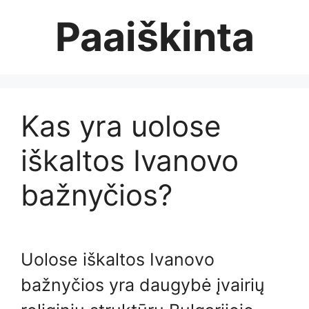
Skip
Paaiškinta
to
content
Kas yra uolose
iškaltos Ivanovo
bažnyčios?
Uolose iškaltos Ivanovo
bažnyčios yra daugybė įvairių