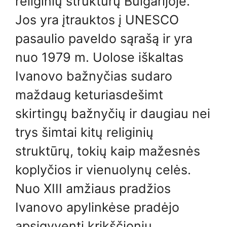
religinių struktūrų Bulgarijoje.
Jos yra įtrauktos į UNESCO
pasaulio paveldo sąrašą ir yra
nuo 1979 m. Uolose iškaltas
Ivanovo bažnyčias sudaro
maždaug keturiasdešimt
skirtingų bažnyčių ir daugiau nei
trys šimtai kitų religinių
struktūrų, tokių kaip mažesnės
koplyčios ir vienuolynų celės.
Nuo XIII amžiaus pradžios
Ivanovo apylinkėse pradėjo
apsigyventi krikščionių