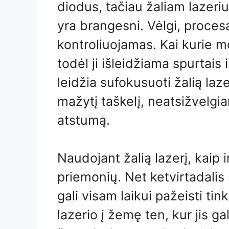
diodus, tačiau žaliam lazeriu
yra brangesni. Vėlgi, procesa
kontroliuojamas. Kai kurie mo
todėl ji išleidžiama spurtais i
leidžia sufokusuoti žalią laz
mažytį taškelį, neatsižvelgian
atstumą.
Naudojant žalią lazerį, kaip 
priemonių. Net ketvirtadali
gali visam laikui pažeisti ti
lazerio į žemę ten, kur jis ga