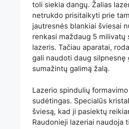
toli siekia dangų. Žalias laz
netrukdo prisitaikyti prie 
jautresnės blankiai šviesai 
renkasi maždaug 5 milivatų s
lazeris. Tačiau aparatai, rod
gali naudoti daug silpnesnę g
sumažintų galimą žalą.
Lazerio spindulių formavimo 
sudėtingas. Specialūs kristalai
šviesą, kad ji pasiektų reikia
Raudonieji lazeriai naudoja t