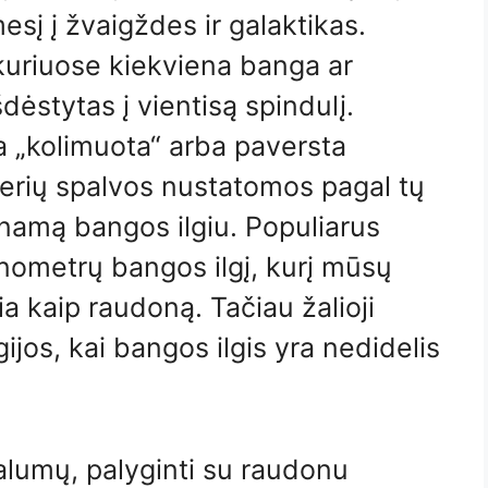
esį į žvaigždes ir galaktikas.
, kuriuose kiekviena banga ar
šdėstytas į vientisą spindulį.
a „kolimuota“ arba paversta
azerių spalvos nustatomos pagal tų
namą bangos ilgiu. Populiarus
nometrų bangos ilgį, kurį mūsų
 kaip raudoną. Tačiau žalioji
ijos, kai bangos ilgis yra nedidelis
ivalumų, palyginti su raudonu