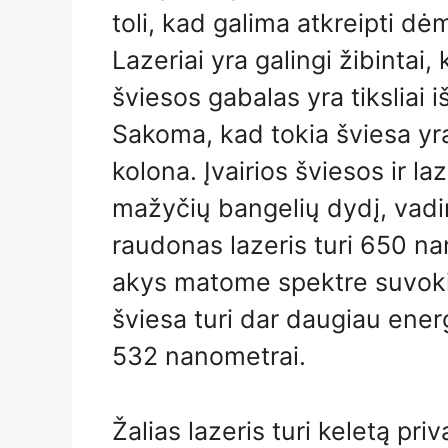
toli, kad galima atkreipti dėm
Lazeriai yra galingi žibintai
šviesos gabalas yra tiksliai i
Sakoma, kad tokia šviesa yr
kolona. Įvairios šviesos ir l
mažyčių bangelių dydį, vadi
raudonas lazeris turi 650 na
akys matome spektre suvokia
šviesa turi dar daugiau energ
532 nanometrai.
Žalias lazeris turi keletą pr