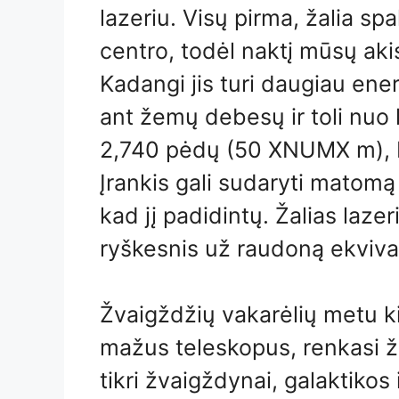
lazeriu. Visų pirma, žalia s
centro, todėl naktį mūsų aki
Kadangi jis turi daugiau energ
ant žemų debesų ir toli nuo 
2,740 pėdų (50 XNUMX m), 
Įrankis gali sudaryti matomą 
kad jį padidintų. Žalias laz
ryškesnis už raudoną ekviva
Žvaigždžių vakarėlių metu 
mažus teleskopus, renkasi ža
tikri žvaigždynai, galaktikos