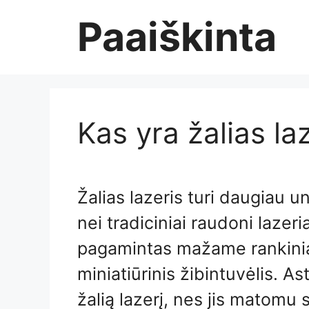
Skip
Paaiškinta
to
content
Kas yra žalias la
Žalias lazeris turi daugiau 
nei tradiciniai raudoni lazeria
pagamintas mažame rankiniam
miniatiūrinis žibintuvėlis. 
žalią lazerį, nes jis matomu 