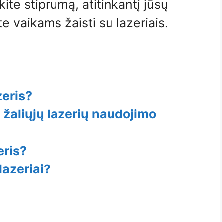
ite stiprumą, atitinkantį jūsų
te vaikams žaisti su lazeriais.
zeris?
 žaliųjų lazerių naudojimo
eris?
lazeriai?