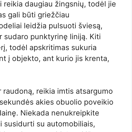
i reikia daugiau žingsnių, todėl jie
s gali būti griežčiau
deliai leidžia pulsuoti šviesą,
r sudaro punktyrinę liniją. Kiti
erį, todėl apskritimas sukuria
t į objekto, ant kurio jis krenta,
ir raudoną, reikia imtis atsargumo
s sekundės akies obuolio poveikio
nklainę. Niekada nenukreipkite
li susidurti su automobiliais,