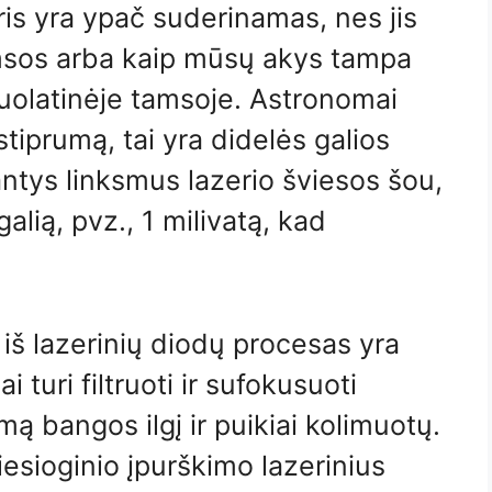
eris yra ypač suderinamas, nes jis
tamsos arba kaip mūsų akys tampa
nuolatinėje tamsoje. Astronomai
tiprumą, tai yra didelės galios
antys linksmus lazerio šviesos šou,
alią, pvz., 1 milivatą, kad
iš lazerinių diodų procesas yra
 turi filtruoti ir sufokusuoti
mą bangos ilgį ir puikiai kolimuotų.
iesioginio įpurškimo lazerinius