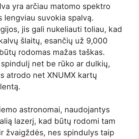
palva yra arčiau matomo spektro
s lengviau suvokia spalvą.
ijos, jis gali nukeliauti toliau, kad
kalvų šlaitų, esančių už 9,000
būtų rodomas mažas taškas.
spindulį net be rūko ar dulkių,
eris atrodo net XNUMX kartų
lentą.
kiemo astronomai, naudojantys
lią lazerį, kad būtų rodomi tam
 ir žvaigždės, nes spindulys taip