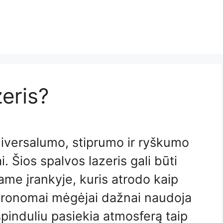
zeris?
universalumo, stiprumo ir ryškumo
i. Šios spalvos lazeris gali būti
e įrankyje, kuris atrodo kaip
Astronomai mėgėjai dažnai naudoja
spinduliu pasiekia atmosferą taip