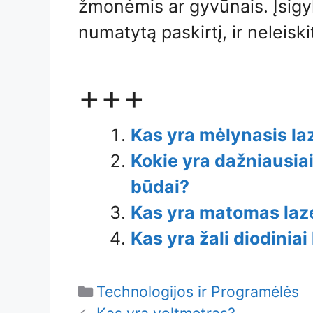
žmonėmis ar gyvūnais. Įsigyk
numatytą paskirtį, ir neleiski
+++
Kas yra mėlynasis la
Kokie yra dažniausiai
būdai?
Kas yra matomas laz
Kas yra žali diodiniai 
Categories
Technologijos ir Programėlės