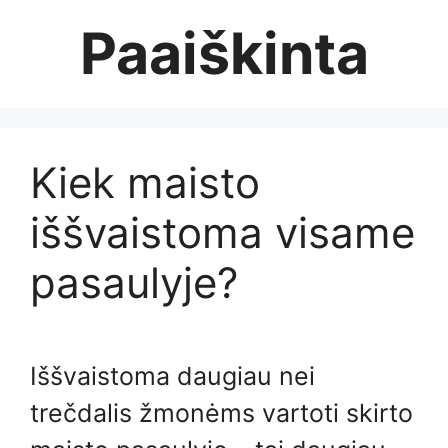
Skip
Paaiškinta
to
content
Kiek maisto
iššvaistoma visame
pasaulyje?
Iššvaistoma daugiau nei
trečdalis žmonėms vartoti skirto