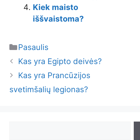
Kiek maisto
iššvaistoma?
Categories
Pasaulis
Kas yra Egipto deivės?
Kas yra Prancūzijos
svetimšalių legionas?
Search