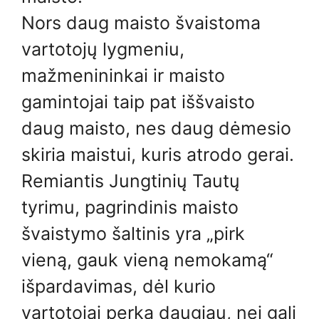
Nors daug maisto švaistoma
vartotojų lygmeniu,
mažmenininkai ir maisto
gamintojai taip pat iššvaisto
daug maisto, nes daug dėmesio
skiria maistui, kuris atrodo gerai.
Remiantis Jungtinių Tautų
tyrimu, pagrindinis maisto
švaistymo šaltinis yra „pirk
vieną, gauk vieną nemokamą“
išpardavimas, dėl kurio
vartotojai perka daugiau, nei gali