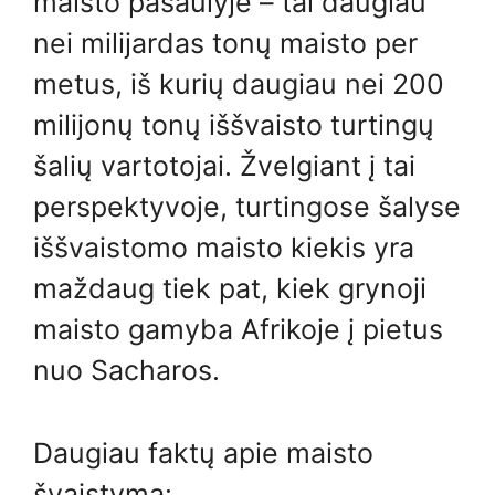
maisto pasaulyje – tai daugiau
nei milijardas tonų maisto per
metus, iš kurių daugiau nei 200
milijonų tonų iššvaisto turtingų
šalių vartotojai. Žvelgiant į tai
perspektyvoje, turtingose ​​šalyse
iššvaistomo maisto kiekis yra
maždaug tiek pat, kiek grynoji
maisto gamyba Afrikoje į pietus
nuo Sacharos.
Daugiau faktų apie maisto
švaistymą: