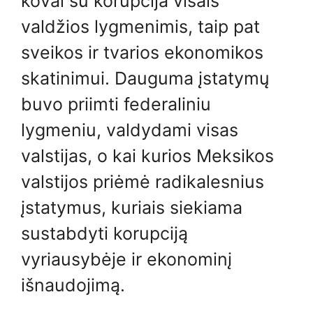
kovai su korupcija visais
valdžios lygmenimis, taip pat
sveikos ir tvarios ekonomikos
skatinimui. Dauguma įstatymų
buvo priimti federaliniu
lygmeniu, valdydami visas
valstijas, o kai kurios Meksikos
valstijos priėmė radikalesnius
įstatymus, kuriais siekiama
sustabdyti korupciją
vyriausybėje ir ekonominį
išnaudojimą.