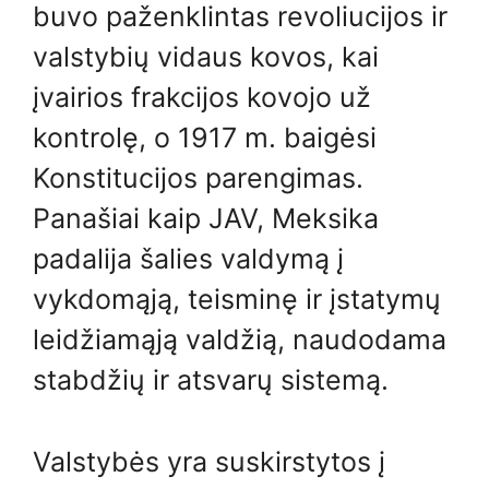
buvo paženklintas revoliucijos ir
valstybių vidaus kovos, kai
įvairios frakcijos kovojo už
kontrolę, o 1917 m. baigėsi
Konstitucijos parengimas.
Panašiai kaip JAV, Meksika
padalija šalies valdymą į
vykdomąją, teisminę ir įstatymų
leidžiamąją valdžią, naudodama
stabdžių ir atsvarų sistemą.
Valstybės yra suskirstytos į