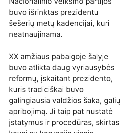
Nacionalinio veiksmo partijos
buvo išrinktas prezidentu
šešerių metų kadencijai, kuri
neatnaujinama.
XX amžiaus pabaigoje šalyje
buvo atlikta daug vyriausybės
reformų, įskaitant prezidento,
kuris tradiciškai buvo
galingiausia valdžios šaka, galių
apribojimą. Ji taip pat nustatė
įstatymus ir procedūras, skirtas