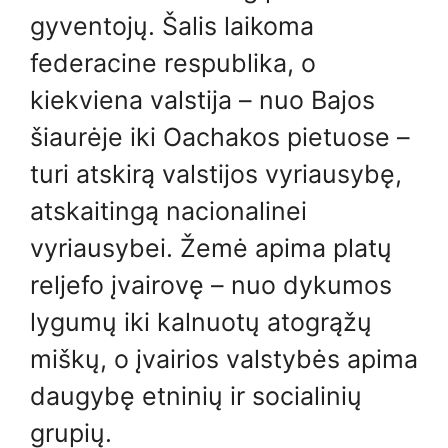
gyventojų. Šalis laikoma
federacine respublika, o
kiekviena valstija – nuo ​​Bajos
šiaurėje iki Oachakos pietuose –
turi atskirą valstijos vyriausybę,
atskaitingą nacionalinei
vyriausybei. Žemė apima platų
reljefo įvairovę – nuo ​​dykumos
lygumų iki kalnuotų atogrąžų
miškų, o įvairios valstybės apima
daugybę etninių ir socialinių
grupių.