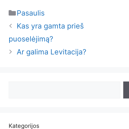
Categories
Pasaulis
Kas yra gamta prieš
puoselėjimą?
Ar galima Levitacija?
Search
Kategorijos