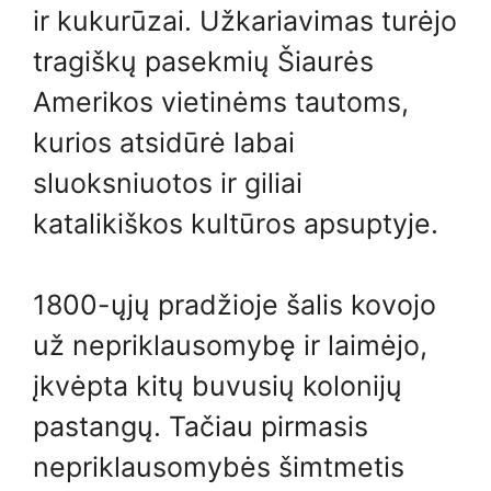
ir kukurūzai. Užkariavimas turėjo
tragiškų pasekmių Šiaurės
Amerikos vietinėms tautoms,
kurios atsidūrė labai
sluoksniuotos ir giliai
katalikiškos kultūros apsuptyje.
1800-ųjų pradžioje šalis kovojo
už nepriklausomybę ir laimėjo,
įkvėpta kitų buvusių kolonijų
pastangų. Tačiau pirmasis
nepriklausomybės šimtmetis