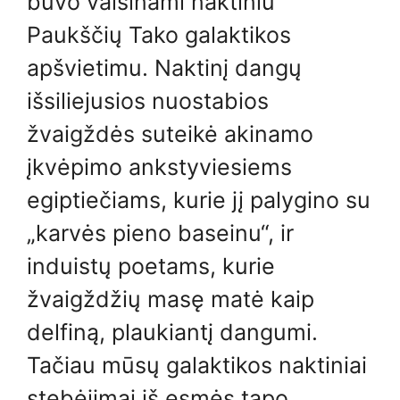
buvo vaišinami naktiniu
Paukščių Tako galaktikos
apšvietimu. Naktinį dangų
išsiliejusios nuostabios
žvaigždės suteikė akinamo
įkvėpimo ankstyviesiems
egiptiečiams, kurie jį palygino su
„karvės pieno baseinu“, ir
induistų poetams, kurie
žvaigždžių masę matė kaip
delfiną, plaukiantį dangumi.
Tačiau mūsų galaktikos naktiniai
stebėjimai iš esmės tapo