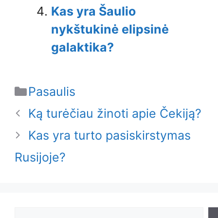
Kas yra Šaulio
nykštukinė elipsinė
galaktika?
Categories
Pasaulis
Ką turėčiau žinoti apie Čekiją?
Kas yra turto pasiskirstymas
Rusijoje?
Search