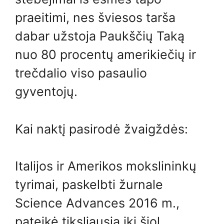
praeitimi, nes šviesos tarša
dabar užstoja Paukščių Taką
nuo 80 procentų amerikiečių ir
trečdalio viso pasaulio
gyventojų.
Kai naktį pasirodė žvaigždės:
Italijos ir Amerikos mokslininkų
tyrimai, paskelbti žurnale
Science Advances 2016 m.,
pateikė tiksliausią iki šiol