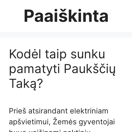
Skip
Paaiškinta
to
content
Kodėl taip sunku
pamatyti Paukščių
Taką?
Prieš atsirandant elektriniam
apšvietimui, Žemės gyventojai