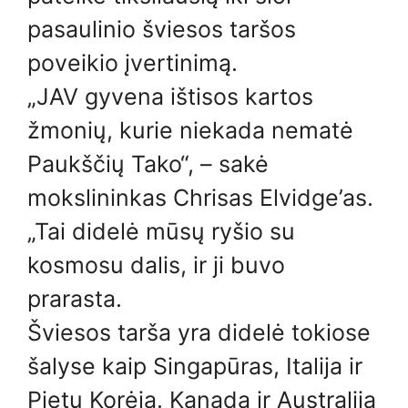
pasaulinio šviesos taršos
poveikio įvertinimą.
„JAV gyvena ištisos kartos
žmonių, kurie niekada nematė
Paukščių Tako“, – sakė
mokslininkas Chrisas Elvidge’as.
„Tai didelė mūsų ryšio su
kosmosu dalis, ir ji buvo
prarasta.
Šviesos tarša yra didelė tokiose
šalyse kaip Singapūras, Italija ir
Pietų Korėja. Kanada ir Australija