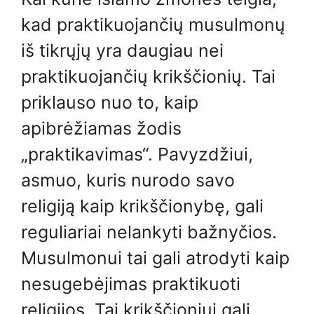
kad praktikuojančių musulmonų
iš tikrųjų yra daugiau nei
praktikuojančių krikščionių. Tai
priklauso nuo to, kaip
apibrėžiamas žodis
„praktikavimas“. Pavyzdžiui,
asmuo, kuris nurodo savo
religiją kaip krikščionybę, gali
reguliariai nelankyti bažnyčios.
Musulmonui tai gali atrodyti kaip
nesugebėjimas praktikuoti
religijos. Tai krikščioniui gali