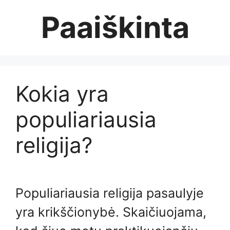
Skip
Paaiškinta
to
content
Kokia yra
populiariausia
religija?
Populiariausia religija pasaulyje
yra krikščionybė. Skaičiuojama,