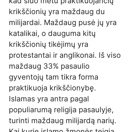
kad šiuo metu praktikuojančių
krikščionių yra maždaug du
milijardai. Maždaug pusė jų yra
katalikai, o dauguma kitų
krikščionių tikėjimų yra
protestantai ir anglikonai. Iš viso
maždaug 33% pasaulio
gyventojų tam tikra forma
praktikuoja krikščionybę.
Islamas yra antra pagal
populiarumą religija pasaulyje,
turinti maždaug milijardą narių.
Kai kurie islamo žmonės teigia,