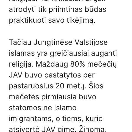
atrodyti tik priimtinas būdas
praktikuoti savo tikėjimą.
Tačiau Jungtinėse Valstijose
islamas yra greičiausiai auganti
religija. Maždaug 80% mečečių
JAV buvo pastatytos per
pastaruosius 20 metų. Šios
mečetės pirmiausia buvo
statomos ne islamo
imigrantams, o tiems, kurie
atsivertė JAV gimę. Žinoma,