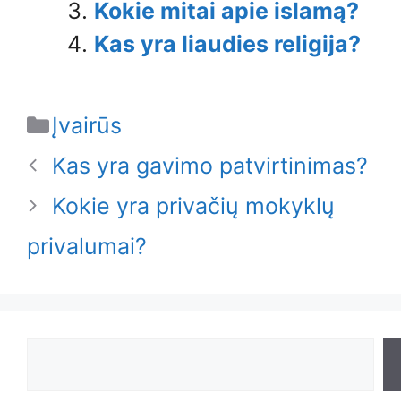
Kokie mitai apie islamą?
Kas yra liaudies religija?
Categories
Įvairūs
Kas yra gavimo patvirtinimas?
Kokie yra privačių mokyklų
privalumai?
Search