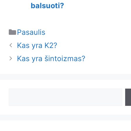
balsuoti?
Categories
Pasaulis
Kas yra K2?
Kas yra šintoizmas?
Search