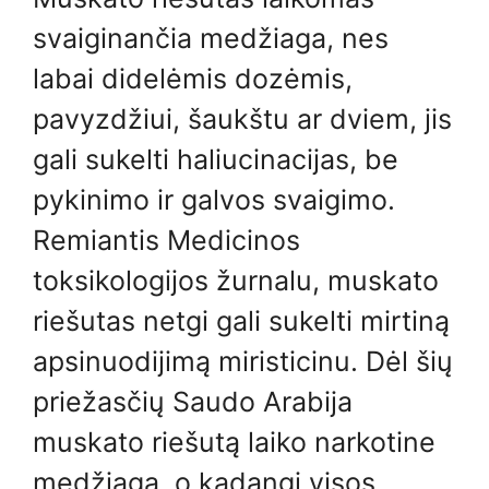
svaiginančia medžiaga, nes
labai didelėmis dozėmis,
pavyzdžiui, šaukštu ar dviem, jis
gali sukelti haliucinacijas, be
pykinimo ir galvos svaigimo.
Remiantis Medicinos
toksikologijos žurnalu, muskato
riešutas netgi gali sukelti mirtiną
apsinuodijimą miristicinu. Dėl šių
priežasčių Saudo Arabija
muskato riešutą laiko narkotine
medžiaga, o kadangi visos