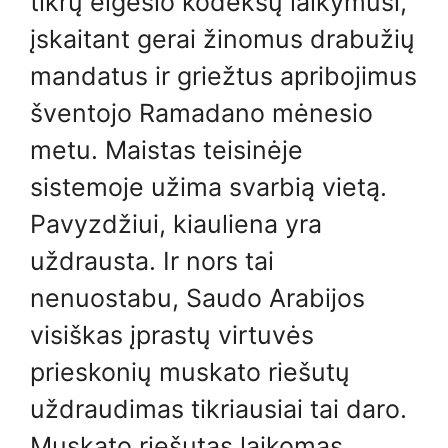
tikrų elgesio kodeksų laikymusi,
įskaitant gerai žinomus drabužių
mandatus ir griežtus apribojimus
šventojo Ramadano mėnesio
metu. Maistas teisinėje
sistemoje užima svarbią vietą.
Pavyzdžiui, kiauliena yra
uždrausta. Ir nors tai
nenuostabu, Saudo Arabijos
visiškas įprastų virtuvės
prieskonių muskato riešutų
uždraudimas tikriausiai tai daro.
Muskato riešutas laikomas