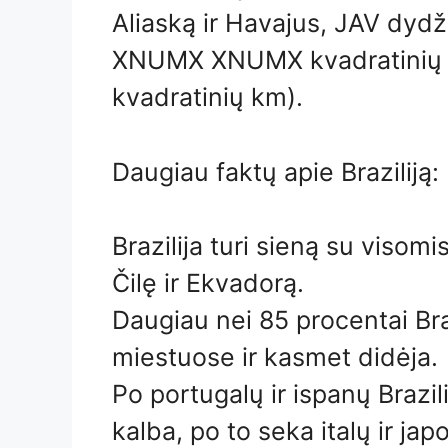
Aliaską ir Havajus, JAV dydž
XNUMX XNUMX kvadratinių m
kvadratinių km).
Daugiau faktų apie Braziliją:
Brazilija turi sieną su visom
Čilę ir Ekvadorą.
Daugiau nei 85 procentai Br
miestuose ir kasmet didėja.
Po portugalų ir ispanų Brazi
kalba, po to seka italų ir jap