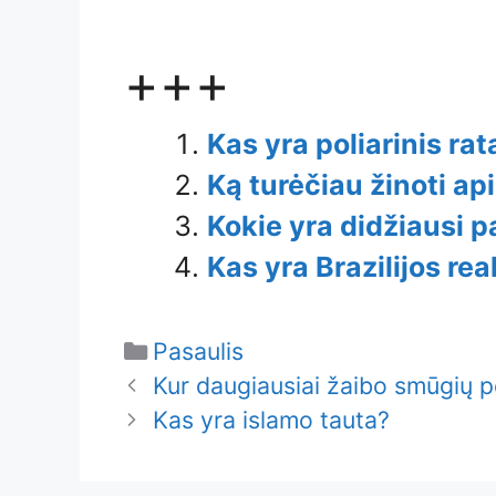
+++
Kas yra poliarinis rat
Ką turėčiau žinoti api
Kokie yra didžiausi p
Kas yra Brazilijos rea
Categories
Pasaulis
Kur daugiausiai žaibo smūgių 
Kas yra islamo tauta?