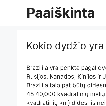
Skip
Paaiškinta
to
content
Kokio dydžio yra 
Brazilija yra penkta pagal dyd
Rusijos, Kanados, Kinijos ir J
Brazilija taip pat būtų didesn
48 40,000 kvadratinių myli
kvadratinių km) didesnis nei 