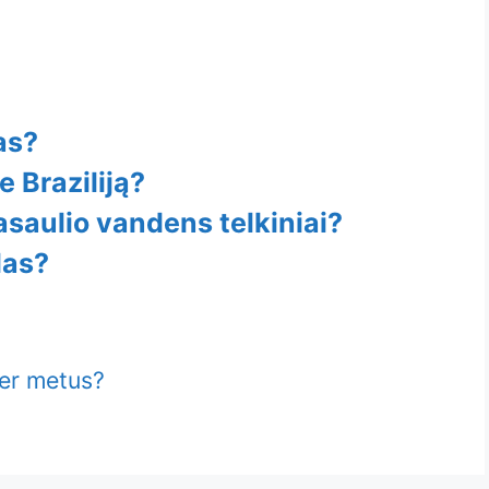
as?
e Braziliją?
asaulio vandens telkiniai?
las?
per metus?