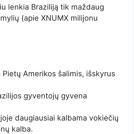
iu lenkia Braziliją tik maždaug
ylių (apie XNUMX milijonu
is Pietų Amerikos šalimis, išskyrus
azilijos gyventojų gyvena
lijoje daugiausiai kalbama vokiečių
onų kalba.