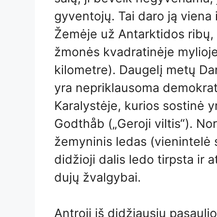
gyventojų. Tai daro ją viena 
Žemėje už Antarktidos ribų, 
žmonės kvadratinėje mylio
kilometre). Daugelį metų Dan
yra nepriklausoma demokrati
Karalystėje, kurios sostinė 
Godthåb („Geroji viltis“). No
žemyninis ledas (vienintelė s
didžioji dalis ledo tirpsta ir 
dujų žvalgybai.
Antroji iš didžiausių pasaulio