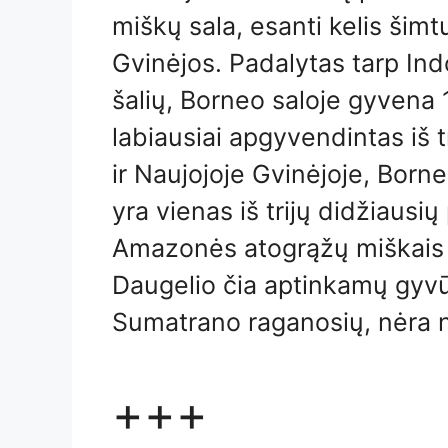
miškų sala, esanti kelis šim
Gvinėjos. Padalytas tarp Ind
šalių, Borneo saloje gyvena 1
labiausiai apgyvendintas iš t
ir Naujojoje Gvinėjoje, Borne
yra vienas iš trijų didžiausi
Amazonės atogrąžų miškais 
Daugelio čia aptinkamų gyvū
Sumatrano raganosių, nėra ni
+++