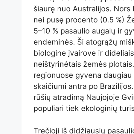
šiaurę nuo Australijos. Nors
nei pusę procento (0.5 %) Že
5–10 % pasaulio augalų ir gy
endeminės. Ši atogrąžų mišk
biologine įvairove ir dideliai
neištyrinėtais žemės plotai
regionuose gyvena daugiau n
skaičiumi antra po Brazilijos
rūšių atradimą Naujojoje Gvin
populiari tiek ekologinių turi
Trečioji iš didžiausių pasaul