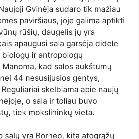
 Naujoji Gvinėja sudaro tik mažiau
mės paviršiaus, joje galima aptikti
vūnų rūšių, daugelis jų yra
ais apaugusi sala garsėja didele
s biologų ir antropologų
s. Manoma, kad salos aukštumų
ei 44 nesusijusios gentys,
. Reguliariai skelbiama apie naujų
ėjoje, o sala ir toliau buvo
stų, tiek mokslininkų vieta.
io salų yra Borneo, kita atogrąžų