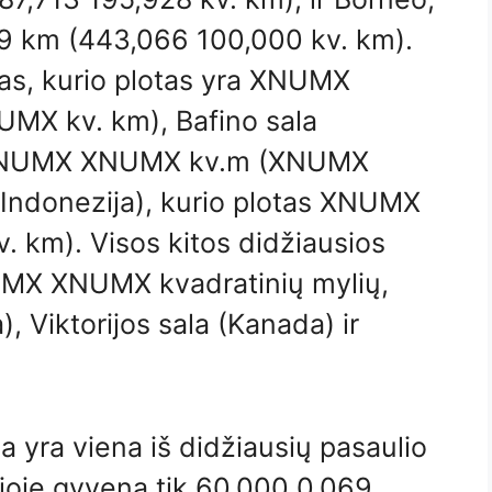
69 km (443,066 100,000 kv. km).
ras, kurio plotas yra XNUMX
X kv. km), Bafino sala
a XNUMX XNUMX kv.m (XNUMX
Indonezija), kurio plotas XNUMX
 km). Visos kitos didžiausios
UMX XNUMX kvadratinių mylių,
, Viktorijos sala (Kanada) ir
a yra viena iš didžiausių pasaulio
 joje gyvena tik 60,000 0.069