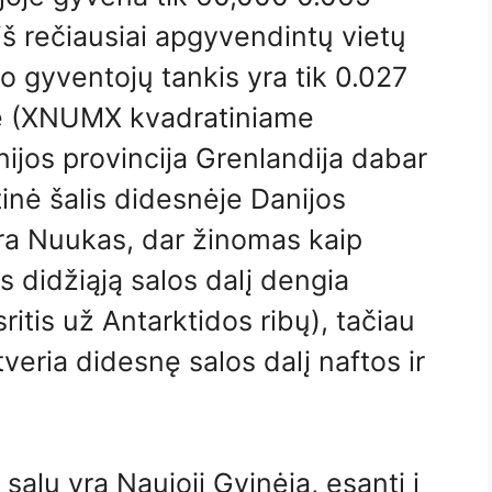
iš rečiausiai apgyvendintų vietų
o gyventojų tankis yra tik 0.027
je (XNUMX kvadratiniame
ijos provincija Grenlandija dabar
nė šalis didesnėje Danijos
yra Nuukas, dar žinomas kaip
rs didžiąją salos dalį dengia
ritis už Antarktidos ribų), tačiau
atveria didesnę salos dalį naftos ir
 salų yra Naujoji Gvinėja, esanti į