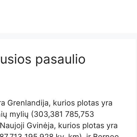
ausios pasaulio
a Grenlandija, kurios plotas yra
ių mylių (303,381 785,753
Naujoji Gvinėja, kurios plotas yra
87,713 195,928 kv. km), ir Borneo,