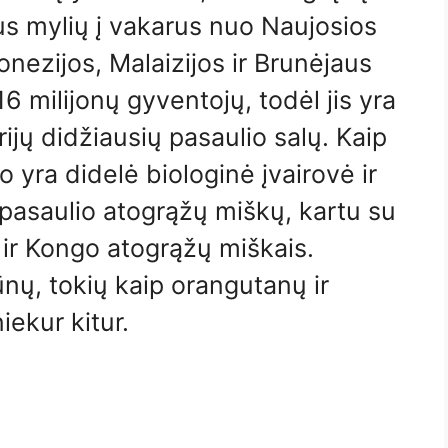
tus mylių į vakarus nuo Naujosios
onezijos, Malaizijos ir Brunėjaus
6 milijonų gyventojų, todėl jis yra
rijų didžiausių pasaulio salų. Kaip
o yra didelė biologinė įvairovė ir
ų pasaulio atogrąžų miškų, kartu su
ir Kongo atogrąžų miškais.
nų, tokių kaip orangutanų ir
ekur kitur.