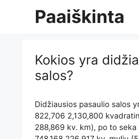
Skip
Paaiškinta
to
content
Kokios yra didži
salos?
Didžiausios pasaulio salos yr
822,706 2,130,800 kvadratin
288,869 kv. km), po to seka 
748,168 226,917 kv. mylių (5