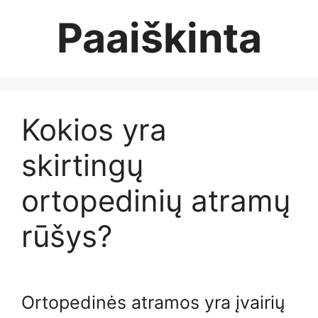
Skip
Paaiškinta
to
content
Kokios yra
skirtingų
ortopedinių atramų
rūšys?
Ortopedinės atramos yra įvairių