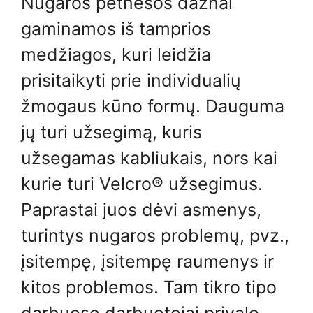
Nugaros petnešos dažnai
gaminamos iš tamprios
medžiagos, kuri leidžia
prisitaikyti prie individualių
žmogaus kūno formų. Dauguma
jų turi užsegimą, kuris
užsegamas kabliukais, nors kai
kurie turi Velcro® užsegimus.
Paprastai juos dėvi asmenys,
turintys nugaros problemų, pvz.,
įsitempę, įsitempę raumenys ir
kitos problemos. Tam tikro tipo