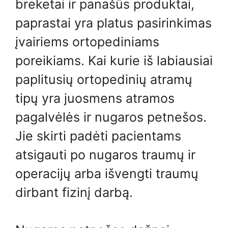
breketai ir panašūs produktai,
paprastai yra platus pasirinkimas
įvairiems ortopediniams
poreikiams. Kai kurie iš labiausiai
paplitusių ortopedinių atramų
tipų yra juosmens atramos
pagalvėlės ir nugaros petnešos.
Jie skirti padėti pacientams
atsigauti po nugaros traumų ir
operacijų arba išvengti traumų
dirbant fizinį darbą.