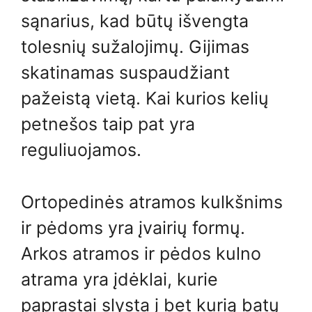
sąnarius, kad būtų išvengta
tolesnių sužalojimų. Gijimas
skatinamas suspaudžiant
pažeistą vietą. Kai kurios kelių
petnešos taip pat yra
reguliuojamos.
Ortopedinės atramos kulkšnims
ir pėdoms yra įvairių formų.
Arkos atramos ir pėdos kulno
atrama yra įdėklai, kurie
paprastai slysta į bet kurią batų