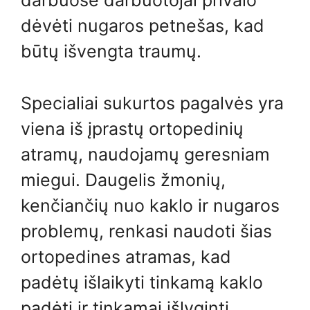
darbuose darbuotojai privalo
dėvėti nugaros petnešas, kad
būtų išvengta traumų.
Specialiai sukurtos pagalvės yra
viena iš įprastų ortopedinių
atramų, naudojamų geresniam
miegui. Daugelis žmonių,
kenčiančių nuo kaklo ir nugaros
problemų, renkasi naudoti šias
ortopedines atramas, kad
padėtų išlaikyti tinkamą kaklo
padėtį ir tinkamai išlyginti