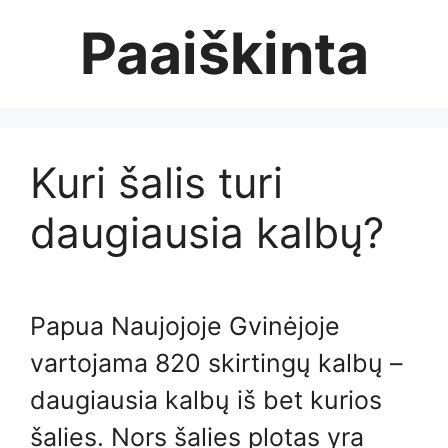
Skip
Paaiškinta
to
content
Kuri šalis turi
daugiausia kalbų?
Papua Naujojoje Gvinėjoje
vartojama 820 skirtingų kalbų –
daugiausia kalbų iš bet kurios
šalies. Nors šalies plotas yra