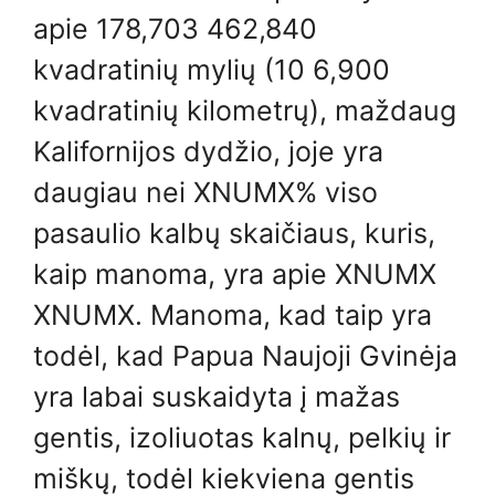
apie 178,703 462,840
kvadratinių mylių (10 6,900
kvadratinių kilometrų), maždaug
Kalifornijos dydžio, joje yra
daugiau nei XNUMX% viso
pasaulio kalbų skaičiaus, kuris,
kaip manoma, yra apie XNUMX
XNUMX. Manoma, kad taip yra
todėl, kad Papua Naujoji Gvinėja
yra labai suskaidyta į mažas
gentis, izoliuotas kalnų, pelkių ir
miškų, todėl kiekviena gentis