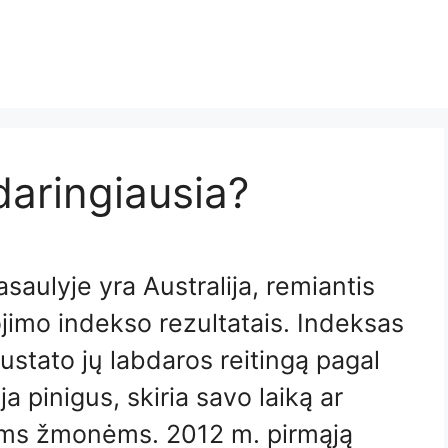
bdaringiausia?
asaulyje yra Australija, remiantis
imo indekso rezultatais. Indeksas
nustato jų labdaros reitingą pagal
 pinigus, skiria savo laiką ar
ems žmonėms. 2012 m. pirmąją