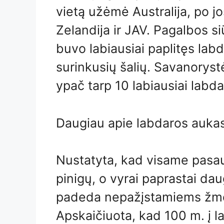
vietą užėmė Australija, po jos
Zelandija ir JAV. Pagalbos
buvo labiausiai paplitęs lab
surinkusių šalių. Savanorystė
ypač tarp 10 labiausiai labda
Daugiau apie labdaros aukas
Nustatyta, kad visame pasa
pinigų, o vyrai paprastai dau
padeda nepažįstamiems žm
Apskaičiuota, kad 100 m. į l