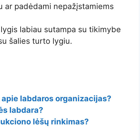
iku ar padėdami nepažįstamiems
 lygis labiau sutampa su tikimybe
su šalies turto lygiu.
ų apie labdaros organizacijas?
ės labdara?
aukciono lėšų rinkimas?