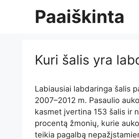
Skip
Paaiškinta
to
content
Kuri šalis yra la
Labiausiai labdaringa šalis p
2007–2012 m. Pasaulio aukoj
kasmet įvertina 153 šalis ir 
procentą žmonių, kurie aukoja
teikia pagalbą nepažįstami