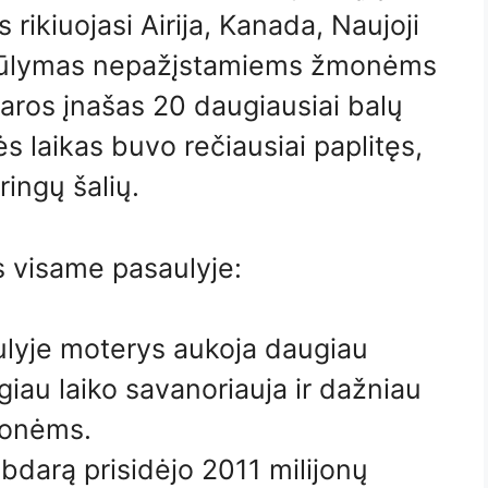
 rikiuojasi Airija, Kanada, Naujoji
 siūlymas nepažįstamiems žmonėms
daros įnašas 20 daugiausiai balų
s laikas buvo rečiausiai paplitęs,
ringų šalių.
 visame pasaulyje:
ulyje moterys aukoja daugiau
giau laiko savanoriauja ir dažniau
onėms.
abdarą prisidėjo 2011 milijonų