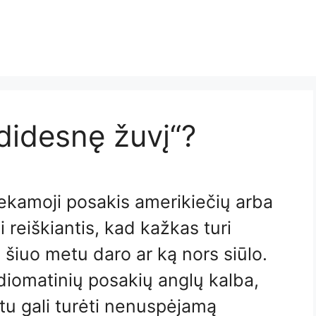
 didesnę žuvį“?
nekamoji posakis amerikiečių arba
i reiškiantis, kad kažkas turi
ą šiuo metu daro ar ką nors siūlo.
idiomatinių posakių anglų kalba,
rtu gali turėti nenuspėjamą