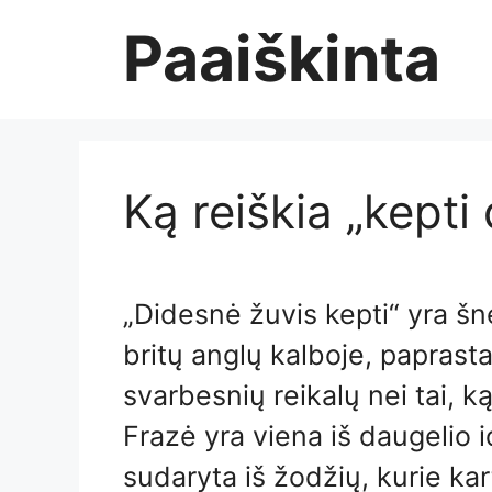
Skip
Paaiškinta
to
content
Ką reiškia „kepti
„Didesnė žuvis kepti“ yra š
britų anglų kalboje, paprasta
svarbesnių reikalų nei tai, k
Frazė yra viena iš daugelio 
sudaryta iš žodžių, kurie ka