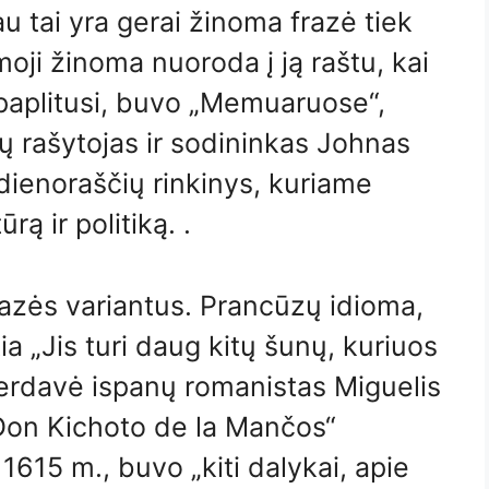
u tai yra gerai žinoma frazė tiek
irmoji žinoma nuoroda į ją raštu, kai
ai paplitusi, buvo „Memuaruose“,
ų rašytojas ir sodininkas Johnas
ienoraščių rinkinys, kuriame
rą ir politiką. .
frazės variantus. Prancūzų idioma,
kia „Jis turi daug kitų šunų, kuriuos
ą perdavė ispanų romanistas Miguelis
Don Kichoto de la Mančos“
1615 m., buvo „kiti dalykai, apie