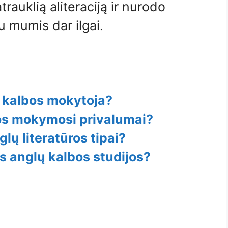
trauklią aliteraciją ir nurodo
su mumis dar ilgai.
ų kalbos mokytoja?
bos mokymosi privalumai?
glų literatūros tipai?
s anglų kalbos studijos?