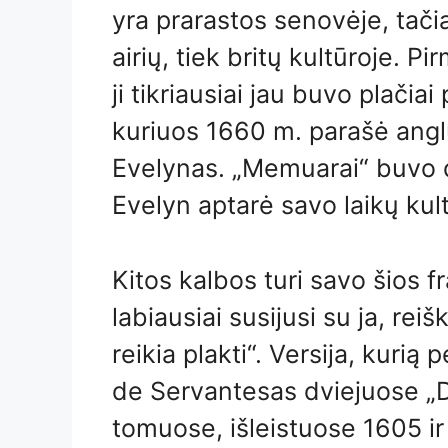
yra prarastos senovėje, tačia
airių, tiek britų kultūroje. P
ji tikriausiai jau buvo plači
kuriuos 1660 m. parašė angl
Evelynas. „Memuarai“ buvo d
Evelyn aptarė savo laikų kultū
Kitos kalbos turi savo šios 
labiausiai susijusi su ja, reiš
reikia plakti“. Versija, kuri
de Servantesas dviejuose „
tomuose, išleistuose 1605 ir 