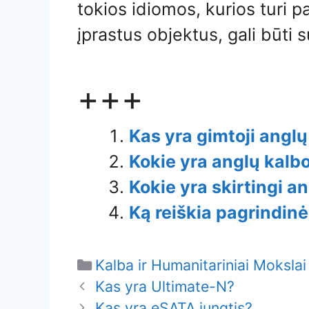
tokios idiomos, kurios turi pa
įprastus objektus, gali būti 
+++
Kas yra gimtoji angl
Kokie yra anglų kal
Kokie yra skirtingi an
Ką reiškia pagrindinė
Categories
Kalba ir Humanitariniai Mokslai
Kas yra Ultimate-N?
Kas yra eSATA jungtis?