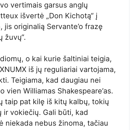
savo vertimais garsus anglų
teux išvertė „Don Kichotą“ į
 jis originalią Servante’o frazę
tų žuvų“.
iomų, o kai kurie šaltiniai teigia,
XNUMX iš jų reguliariai vartojama,
kti. Teigiama, kad daugiau nei
o vien Williamas Shakespeare’as.
taip pat kilę iš kitų kalbų, tokių
 ir vokiečių. Gali būti, kad
mė niekada nebus žinoma, tačiau