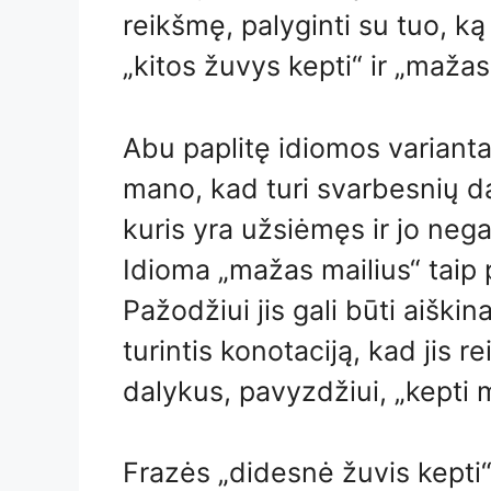
reikšmę, palyginti su tuo, ką 
„kitos žuvys kepti“ ir „mažas
Abu paplitę idiomos varianta
mano, kad turi svarbesnių da
kuris yra užsiėmęs ir jo neg
Idioma „mažas mailius“ taip 
Pažodžiui jis gali būti aiški
turintis konotaciją, kad jis r
dalykus, pavyzdžiui, „kepti 
Frazės „didesnė žuvis kepti“ 