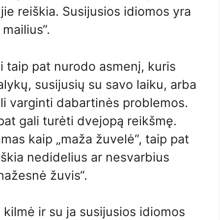
jie reiškia. Susijusios idiomos yra
 mailius“.
i taip pat nurodo asmenį, kuris
lykų, susijusių su savo laiku, arba
ali varginti dabartinės problemos.
pat gali turėti dvejopą reikšmę.
namas kaip „maža žuvelė“, taip pat
eiškia nedidelius ar nesvarbius
mažesnė žuvis“.
kilmė ir su ja susijusios idiomos