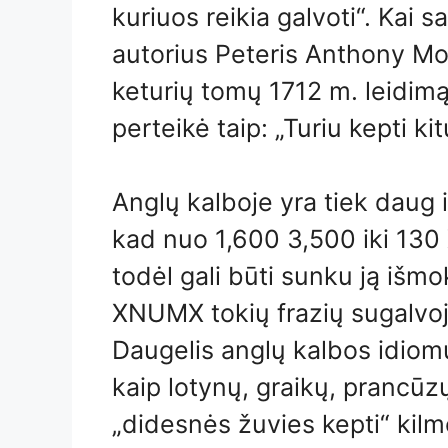
kuriuos reikia galvoti“. Kai 
autorius Peteris Anthony Mot
keturių tomų 1712 m. leidimą,
perteikė taip: „Turiu kepti ki
Anglų kalboje yra tiek daug id
kad nuo 1,600 3,500 iki 130 
todėl gali būti sunku ją išmo
XNUMX tokių frazių sugalvoj
Daugelis anglų kalbos idiomų 
kaip lotynų, graikų, prancūzų
„didesnės žuvies kepti“ kil