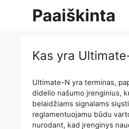
Skip
Paaiškinta
to
content
Kas yra Ultimate
Ultimate-N yra terminas, pa
didelio našumo įrenginius, 
belaidžiams signalams siųsti i
reglamentuojamu būdu varto
nurodant, kad įrenginys nau