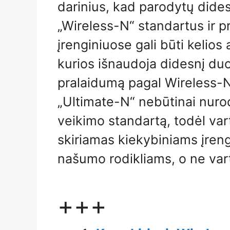
darinius, kad parodytų dides
„Wireless-N“ standartus ir 
įrenginiuose gali būti kelios
kurios išnaudoja didesnį du
pralaidumą pagal Wireless-N
„Ultimate-N“ nebūtinai nuro
veikimo standartą, todėl va
skiriamas kiekybiniams įren
našumo rodikliams, o ne vart
+++