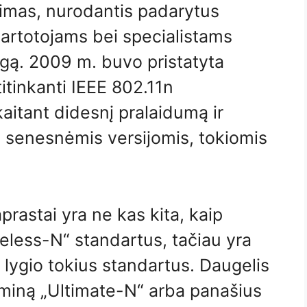
nimas, nurodantis padarytus
 vartotojams bei specialistams
angą. 2009 m. buvo pristatyta
itinkanti IEEE 802.11n
kaitant didesnį pralaidumą ir
u senesnėmis versijomis, tokiomis
prastai yra ne kas kita, kaip
reless-N“ standartus, tačiau yra
lygio tokius standartus. Daugelis
rminą „Ultimate-N“ arba panašius