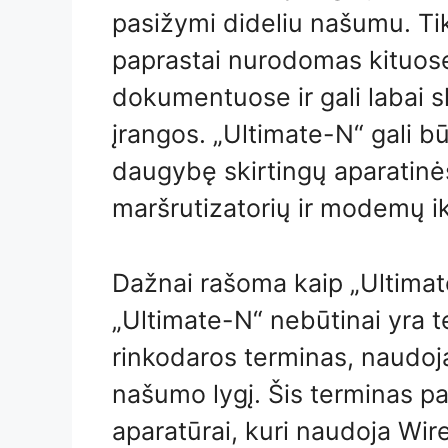
pasižymi dideliu našumu. Ti
paprastai nurodomas kituose
dokumentuose ir gali labai s
įrangos. „Ultimate-N“ gali b
daugybę skirtingų aparatinės
maršrutizatorių ir modemų iki
Dažnai rašoma kaip „Ultima
„Ultimate-N“ nebūtinai yra t
rinkodaros terminas, naudoj
našumo lygį. Šis terminas pa
aparatūrai, kuri naudoja Wire