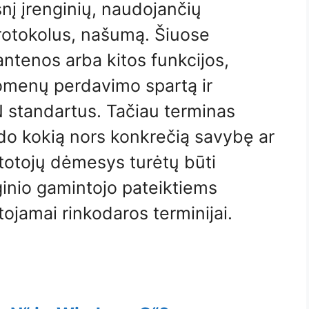
nį įrenginių, naudojančių
protokolus, našumą. Šiuose
 antenos arba kitos funkcijos,
omenų perdavimo spartą ir
 standartus. Tačiau terminas
do kokią nors konkrečią savybę ar
rtotojų dėmesys turėtų būti
ginio gamintojo pateiktiems
ojamai rinkodaros terminijai.