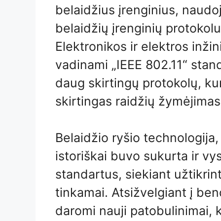
belaidžius įrenginius, naudo
belaidžių įrenginių protokol
Elektronikos ir elektros inžini
vadinami „IEEE 802.11“ stan
daug skirtingų protokolų, k
skirtingas raidžių žymėjimas
Belaidžio ryšio technologija
istoriškai buvo sukurta ir v
standartus, siekiant užtikrint
tinkamai. Atsižvelgiant į ben
daromi nauji patobulinimai, k