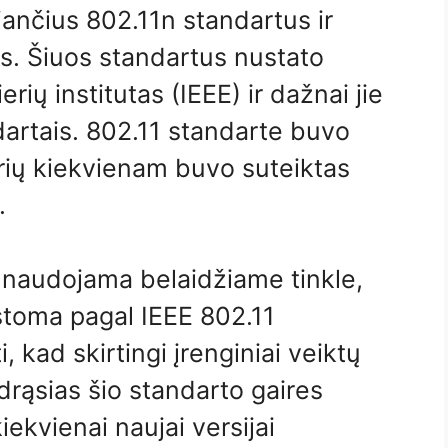
jančius 802.11n standartus ir
us. Šiuos standartus nustato
erių institutas (IEEE) ir dažnai jie
dartais. 802.11 standarte buvo
urių kiekvienam buvo suteiktas
.
, naudojama belaidžiame tinkle,
ystoma pagal IEEE 802.11
i, kad skirtingi įrenginiai veiktų
drąsias šio standarto gaires
iekvienai naujai versijai