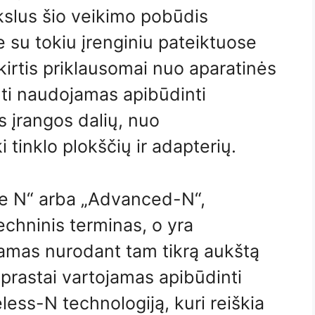
kslus šio veikimo pobūdis
 su tokiu įrenginiu pateiktuose
kirtis priklausomai nuo aparatinės
ūti naudojamas apibūdinti
 įrangos dalių, nuo
 tinklo plokščių ir adapterių.
te N“ arba „Advanced-N“,
echninis terminas, o yra
amas nurodant tam tikrą aukštą
prastai vartojamas apibūdinti
less-N technologiją, kuri reiškia