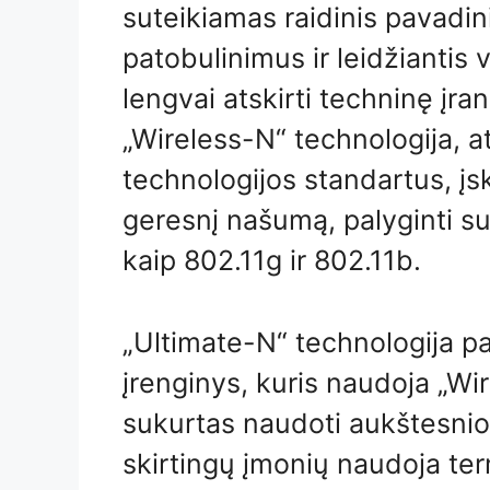
suteikiamas raidinis pavadi
patobulinimus ir leidžiantis
lengvai atskirti techninę įr
„Wireless-N“ technologija, at
technologijos standartus, įs
geresnį našumą, palyginti s
kaip 802.11g ir 802.11b.
„Ultimate-N“ technologija pa
įrenginys, kuris naudoja „Wi
sukurtas naudoti aukštesnio 
skirtingų įmonių naudoja te