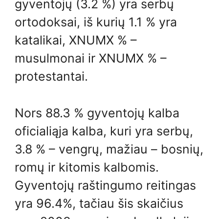
gyventojų (3.2 %) yra serbų
ortodoksai, iš kurių 1.1 % yra
katalikai, XNUMX % –
musulmonai ir XNUMX % –
protestantai.
Nors 88.3 % gyventojų kalba
oficialiąja kalba, kuri yra serbų,
3.8 % – vengrų, mažiau – bosnių,
romų ir kitomis kalbomis.
Gyventojų raštingumo reitingas
yra 96.4%, tačiau šis skaičius