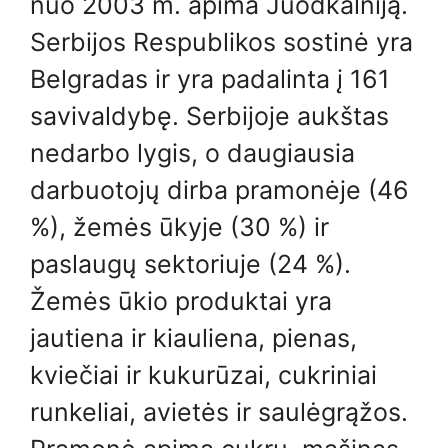
nuo 2003 m. apima Juodkalniją.
Serbijos Respublikos sostinė yra
Belgradas ir yra padalinta į 161
savivaldybę. Serbijoje aukštas
nedarbo lygis, o daugiausia
darbuotojų dirba pramonėje (46
%), žemės ūkyje (30 %) ir
paslaugų sektoriuje (24 %).
Žemės ūkio produktai yra
jautiena ir kiauliena, pienas,
kviečiai ir kukurūzai, cukriniai
runkeliai, avietės ir saulėgrąžos.