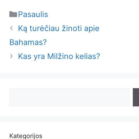
Categories
Pasaulis
Ką turėčiau žinoti apie
Bahamas?
Kas yra Milžino kelias?
Search
Kategorijos