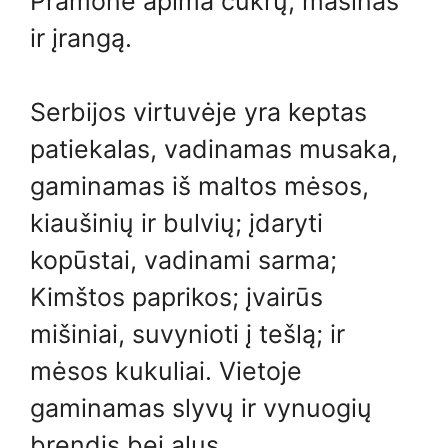
Pramonė apima cukrų, mašinas
ir įrangą.
Serbijos virtuvėje yra keptas
patiekalas, vadinamas musaka,
gaminamas iš maltos mėsos,
kiaušinių ir bulvių; įdaryti
kopūstai, vadinami sarma;
Kimštos paprikos; įvairūs
mišiniai, suvynioti į tešlą; ir
mėsos kukuliai. Vietoje
gaminamas slyvų ir vynuogių
brendis bei alus.