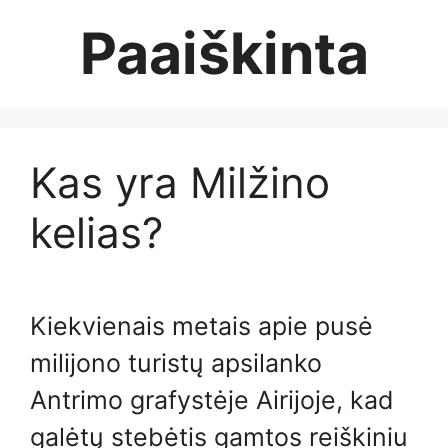
Skip
Paaiškinta
to
content
Kas yra Milžino
kelias?
Kiekvienais metais apie pusė
milijono turistų apsilanko
Antrimo grafystėje Airijoje, kad
galėtų stebėtis gamtos reiškiniu