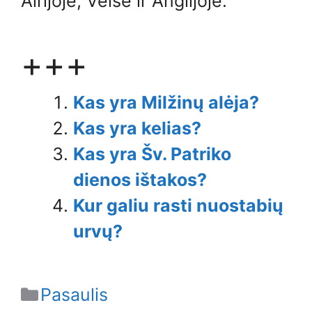
Airijoje, Velse ir Anglijoje.
+++
Kas yra Milžinų alėja?
Kas yra kelias?
Kas yra Šv. Patriko
dienos ištakos?
Kur galiu rasti nuostabių
urvų?
Categories
Pasaulis