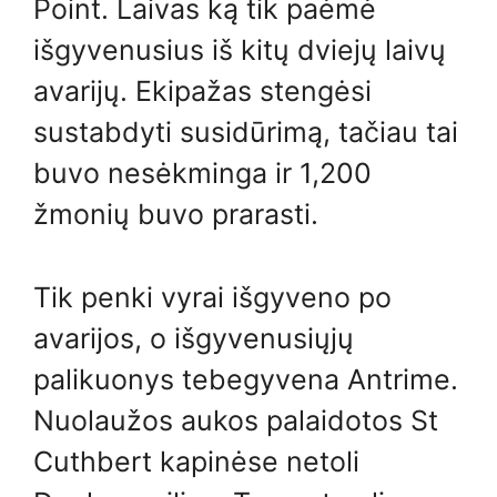
Point. Laivas ką tik paėmė
išgyvenusius iš kitų dviejų laivų
avarijų. Ekipažas stengėsi
sustabdyti susidūrimą, tačiau tai
buvo nesėkminga ir 1,200
žmonių buvo prarasti.
Tik penki vyrai išgyveno po
avarijos, o išgyvenusiųjų
palikuonys tebegyvena Antrime.
Nuolaužos aukos palaidotos St
Cuthbert kapinėse netoli