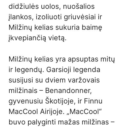
didžiulės uolos, nuošalios
įlankos, izoliuoti griuvėsiai ir
Milžinų kelias sukuria baimę
įkvepiančią vietą.
Milžinų kelias yra apsuptas mitų
ir legendų. Garsioji legenda
susijusi su dviem varžovais
milžinais – Benandonner,
gyvenusiu Škotijoje, ir Finnu
MacCool Airijoje. „MacCool“
buvo palyginti mažas milžinas –