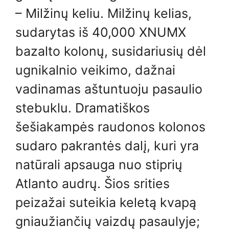
– Milžinų keliu. Milžinų kelias,
sudarytas iš 40,000 XNUMX
bazalto kolonų, susidariusių dėl
ugnikalnio veikimo, dažnai
vadinamas aštuntuoju pasaulio
stebuklu. Dramatiškos
šešiakampės raudonos kolonos
sudaro pakrantės dalį, kuri yra
natūrali apsauga nuo stiprių
Atlanto audrų. Šios srities
peizažai suteikia keletą kvapą
gniaužiančių vaizdų pasaulyje;