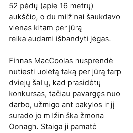
52 pėdų (apie 16 metrų)
aukščio, o du milžinai šaukdavo
vienas kitam per jūrą
reikalaudami išbandyti jėgas.
Finnas MacCoolas nusprendė
nutiesti uolėtą taką per jūrą tarp
dviejų šalių, kad prasidėtų
konkursas, tačiau pavargęs nuo
darbo, užmigo ant pakylos ir jį
surado jo milžiniška žmona
Oonagh. Staiga ji pamatė