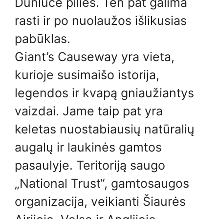
Dunluce pilies. Ten pat galima
rasti ir po nuolaužos išlikusias
pabūklas.
Giant’s Causeway yra vieta,
kurioje susimaišo istorija,
legendos ir kvapą gniaužiantys
vaizdai. Jame taip pat yra
keletas nuostabiausių natūralių
augalų ir laukinės gamtos
pasaulyje. Teritoriją saugo
„National Trust“, gamtosaugos
organizacija, veikianti Šiaurės