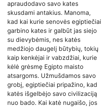
apraudodavo savo kates
skusdami antakius. Manoma,
kad kai kurie senovės egiptiečiai
garbino kates ir galbūt jas siejo
su dievybėmis, nes katės
medžiojo daugelį būtybių, tokių
kaip kenkėjai ir vabzdžiai, kurie
kėlė grėsmę Egipto maisto
atsargoms. Užmušdamos savo
grobį, egiptiečiai pripažino, kad
katės išgelbėjo savo civilizaciją
nuo bado. Kai katė nugaišo, jos