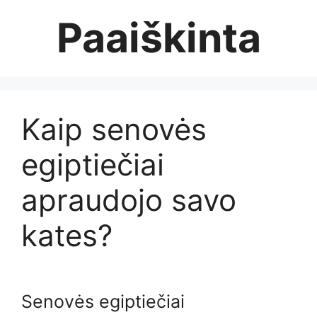
Skip
Paaiškinta
to
content
Kaip senovės
egiptiečiai
apraudojo savo
kates?
Senovės egiptiečiai