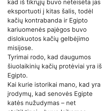
kad iš tikrųjų buvo neteisėta jas
eksportuoti į kitas šalis, todėl
kačių kontrabanda ir Egipto
kariuomenės pajėgos buvo
dislokuotos kačių gelbėjimo
misijose.
Tyrimai rodo, kad daugumos
šiuolaikinių kačių protėviai yra iš
Egipto.
Kai kurie istorikai mano, kad yra
įrodymų, kad senovės Egipte
katės nužudymas – net