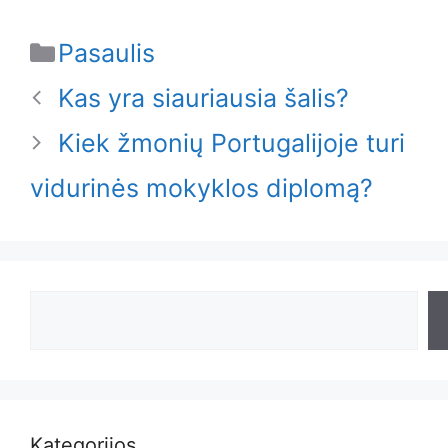
Categories
Pasaulis
Kas yra siauriausia šalis?
Kiek žmonių Portugalijoje turi
vidurinės mokyklos diplomą?
Search
Kategorijos