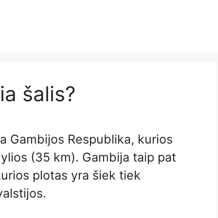
ia šalis?
yra Gambijos Respublika, kurios
mylios (35 km). Gambija taip pat
urios plotas yra šiek tiek
lstijos.