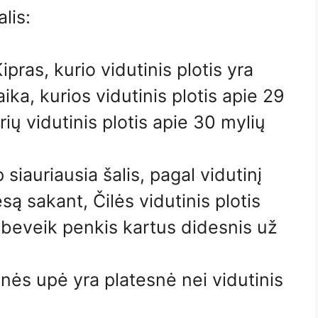
lis:
ipras, kurio vidutinis plotis yra
ka, kurios vidutinis plotis apie 29
urių vidutinis plotis apie 30 mylių
siauriausia šalis, pagal vidutinį
esą sakant, Čilės vidutinis plotis
 beveik penkis kartus didesnis už
ės upė yra platesnė nei vidutinis