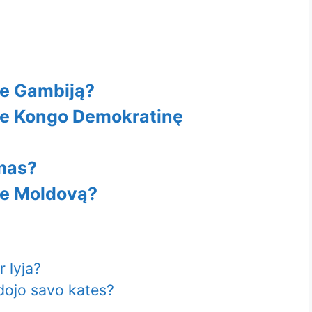
ie Gambiją?
pie Kongo Demokratinę
imas?
pie Moldovą?
r lyja?
dojo savo kates?