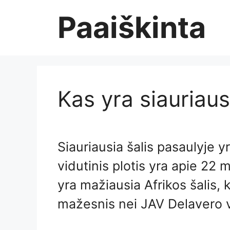
Skip
Paaiškinta
to
content
Kas yra siauriaus
Siauriausia šalis pasaulyje 
vidutinis plotis yra apie 22 
yra mažiausia Afrikos šalis, k
mažesnis nei JAV Delavero va