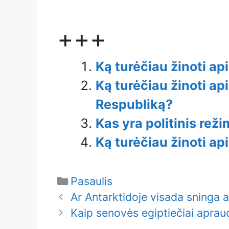
+++
Ką turėčiau žinoti ap
Ką turėčiau žinoti a
Respubliką?
Kas yra politinis rež
Ką turėčiau žinoti a
Categories
Pasaulis
Ar Antarktidoje visada sninga a
Kaip senovės egiptiečiai aprau