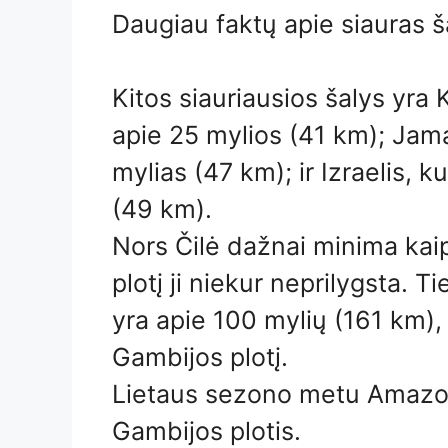
Daugiau faktų apie siauras ša
Kitos siauriausios šalys yra K
apie 25 mylios (41 km); Jamai
mylias (47 km); ir Izraelis, k
(49 km).
Nors Čilė dažnai minima kaip 
plotį ji niekur neprilygsta. Ti
yra apie 100 mylių (161 km),
Gambijos plotį.
Lietaus sezono metu Amazon
Gambijos plotis.