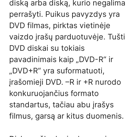
diską arba diską, kurio negalima
perrašyti. Puikus pavyzdys yra
DVD filmas, pirktas vietinėje
vaizdo įrašų parduotuvėje. Tušti
DVD diskai su tokiais
pavadinimais kaip „DVD-R“ ir
„DVD+R“ yra suformatuoti,
įrašomieji DVD. –R ir +R nurodo
konkuruojančius formato
standartus, tačiau abu įrašys
filmus, garsą ar kitus duomenis.