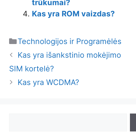
trūkumai?
Kas yra ROM vaizdas?
Categories
Technologijos ir Programėlės
Kas yra išankstinio mokėjimo
SIM kortelė?
Kas yra WCDMA?
Search