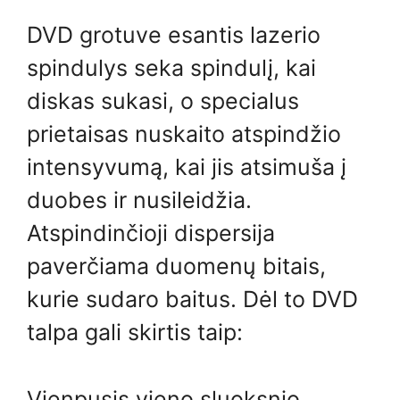
DVD grotuve esantis lazerio
spindulys seka spindulį, kai
diskas sukasi, o specialus
prietaisas nuskaito atspindžio
intensyvumą, kai jis atsimuša į
duobes ir nusileidžia.
Atspindinčioji dispersija
paverčiama duomenų bitais,
kurie sudaro baitus. Dėl to DVD
talpa gali skirtis taip:
Vienpusis vieno sluoksnio