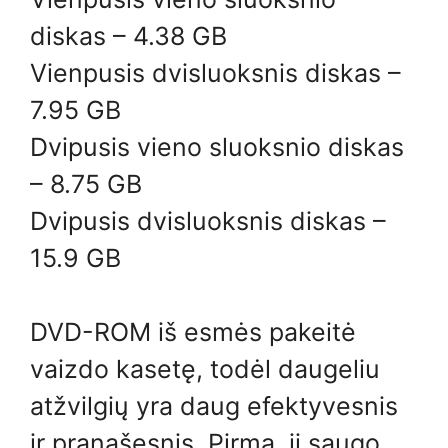
diskas – 4.38 GB
Vienpusis dvisluoksnis diskas –
7.95 GB
Dvipusis vieno sluoksnio diskas
– 8.75 GB
Dvipusis dvisluoksnis diskas –
15.9 GB
DVD-ROM iš esmės pakeitė
vaizdo kasetę, todėl daugeliu
atžvilgių yra daug efektyvesnis
ir pranašesnis. Pirma, ji saugo