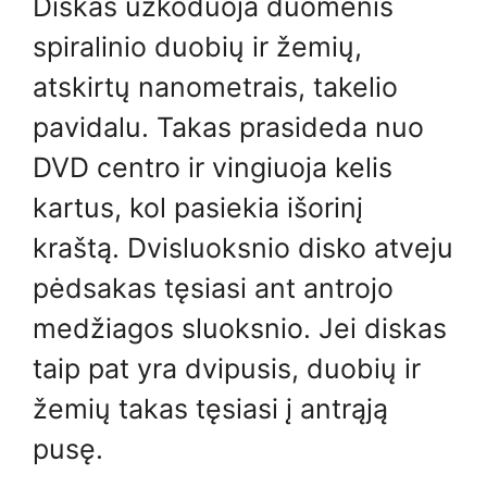
Diskas užkoduoja duomenis
spiralinio duobių ir žemių,
atskirtų nanometrais, takelio
pavidalu. Takas prasideda nuo
DVD centro ir vingiuoja kelis
kartus, kol pasiekia išorinį
kraštą. Dvisluoksnio disko atveju
pėdsakas tęsiasi ant antrojo
medžiagos sluoksnio. Jei diskas
taip pat yra dvipusis, duobių ir
žemių takas tęsiasi į antrąją
pusę.