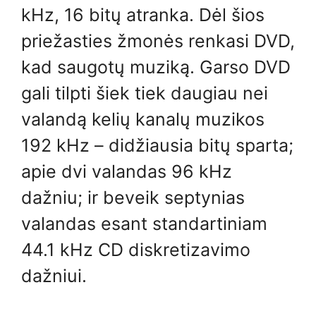
kHz, 16 bitų atranka. Dėl šios
priežasties žmonės renkasi DVD,
kad saugotų muziką. Garso DVD
gali tilpti šiek tiek daugiau nei
valandą kelių kanalų muzikos
192 kHz – didžiausia bitų sparta;
apie dvi valandas 96 kHz
dažniu; ir beveik septynias
valandas esant standartiniam
44.1 kHz CD diskretizavimo
dažniui.