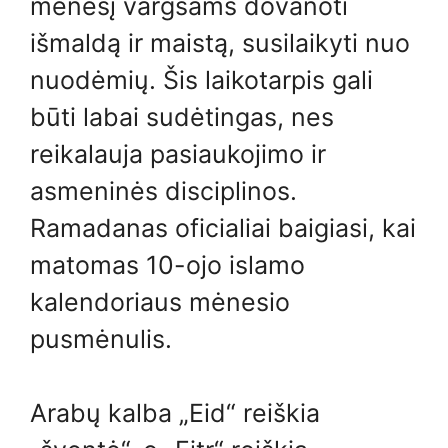
mėnesį vargšams dovanoti
išmaldą ir maistą, susilaikyti nuo
nuodėmių. Šis laikotarpis gali
būti labai sudėtingas, nes
reikalauja pasiaukojimo ir
asmeninės disciplinos.
Ramadanas oficialiai baigiasi, kai
matomas 10-ojo islamo
kalendoriaus mėnesio
pusmėnulis.
Arabų kalba „Eid“ reiškia