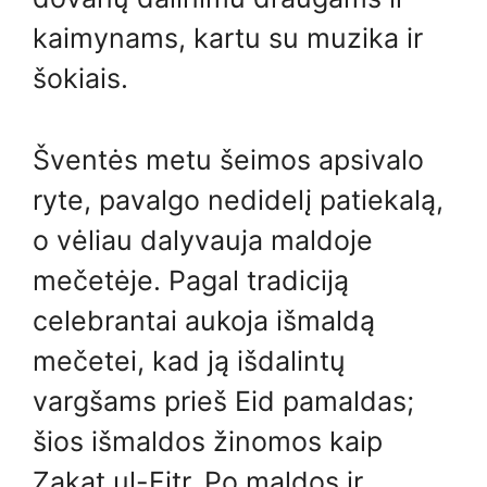
kaimynams, kartu su muzika ir
šokiais.
Šventės metu šeimos apsivalo
ryte, pavalgo nedidelį patiekalą,
o vėliau dalyvauja maldoje
mečetėje. Pagal tradiciją
celebrantai aukoja išmaldą
mečetei, kad ją išdalintų
vargšams prieš Eid pamaldas;
šios išmaldos žinomos kaip
Zakat ul-Fitr. Po maldos ir