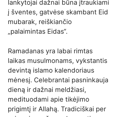
lankytojai dažnai būna įtraukiami
į šventes, gatvėse skambant Eid
mubarak, reiškiančio
„palaimintas Eidas“.
Ramadanas yra labai rimtas
laikas musulmonams, vykstantis
devintą islamo kalendoriaus
mėnesį. Celebrantai pasninkauja
dieną ir dažnai meldžiasi,
medituodami apie tikėjimo
prigimtį ir Allahą. Tradiciškai per