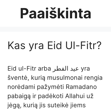
Skip
Paaiškinta
to
content
Kas yra Eid Ul-Fitr?
Eid ul-Fitr arba عيد الفطر yra
šventė, kurią musulmonai rengia
norėdami pažymėti Ramadano
pabaigą ir padėkoti Allahui už
jėgą, kurią jis suteikė jiems