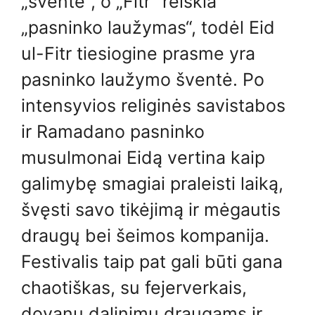
„šventė“, o „Fitr“ reiškia
„pasninko laužymas“, todėl Eid
ul-Fitr tiesiogine prasme yra
pasninko laužymo šventė. Po
intensyvios religinės savistabos
ir Ramadano pasninko
musulmonai Eidą vertina kaip
galimybę smagiai praleisti laiką,
švęsti savo tikėjimą ir mėgautis
draugų bei šeimos kompanija.
Festivalis taip pat gali būti gana
chaotiškas, su fejerverkais,
dovanų dalinimu draugams ir