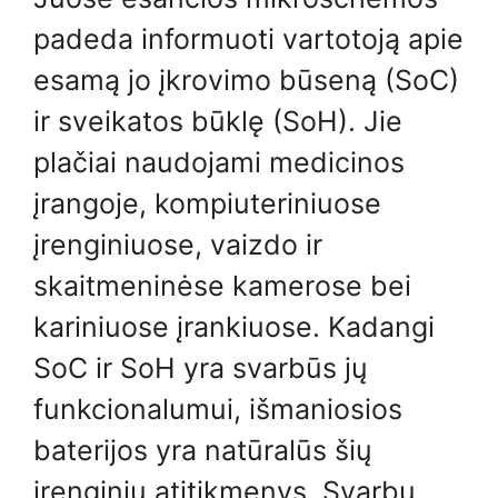
padeda informuoti vartotoją apie
esamą jo įkrovimo būseną (SoC)
ir sveikatos būklę (SoH). Jie
plačiai naudojami medicinos
įrangoje, kompiuteriniuose
įrenginiuose, vaizdo ir
skaitmeninėse kamerose bei
kariniuose įrankiuose. Kadangi
SoC ir SoH yra svarbūs jų
funkcionalumui, išmaniosios
baterijos yra natūralūs šių
įrenginių atitikmenys. Svarbu