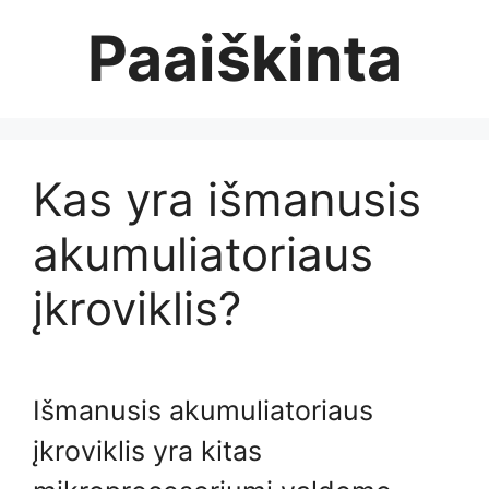
Skip
Paaiškinta
to
content
Kas yra išmanusis
akumuliatoriaus
įkroviklis?
Išmanusis akumuliatoriaus
įkroviklis yra kitas