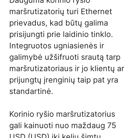
maršrutizatorių turi Ethernet
prievadus, kad būtų galima
prisijungti prie laidinio tinklo.
Integruotos ugniasienės ir
galimybė užšifruoti srautą tarp
maršrutizatoriaus ir jo klientų ar
prijungtų įrenginių taip pat yra
standartinė.
Korinio ryšio maršrutizatorius
gali kainuoti nuo maždaug 75
USD (USD) iki kelių šimtų