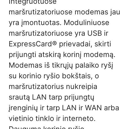
Integruotuose
maršrutizatoriuose modemas jau
yra įmontuotas. Moduliniuose
maršrutizatoriuose yra USB ir
ExpressCard® prievadai, skirti
prijungti atskirą korinį modemą.
Modemas iš tikrųjų palaiko ryšį
su korinio ryšio bokštais, o
maršrutizatorius nukreipia
srautą LAN tarp prijungtų
įrenginių ir tarp LAN ir WAN arba
vietinio tinklo ir interneto.
Dauguma korinio ryšio