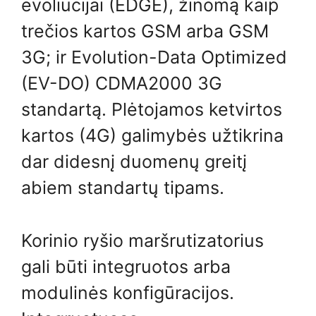
evoliucijai (EDGE), žinomą kaip
trečios kartos GSM arba GSM
3G; ir Evolution-Data Optimized
(EV-DO) CDMA2000 3G
standartą. Plėtojamos ketvirtos
kartos (4G) galimybės užtikrina
dar didesnį duomenų greitį
abiem standartų tipams.
Korinio ryšio maršrutizatorius
gali būti integruotos arba
modulinės konfigūracijos.