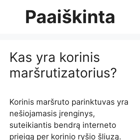
Skip
Paaiškinta
to
content
Kas yra korinis
maršrutizatorius?
Korinis maršruto parinktuvas yra
nešiojamasis įrenginys,
suteikiantis bendrą interneto
prieigą per korinio ryšio šliuzą.