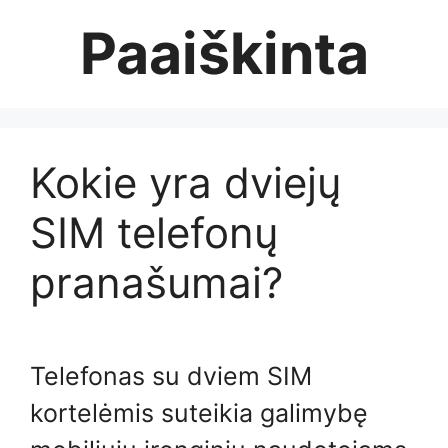
Skip
Paaiškinta
to
content
Kokie yra dviejų
SIM telefonų
pranašumai?
Telefonas su dviem SIM
kortelėmis suteikia galimybę