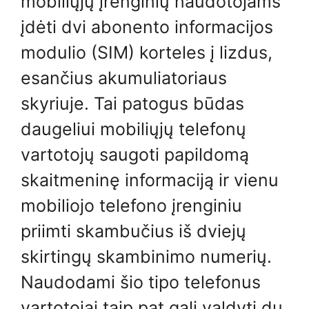
mobiliųjų įrenginių naudotojams
įdėti dvi abonento informacijos
modulio (SIM) korteles į lizdus, ​​
esančius akumuliatoriaus
skyriuje. Tai patogus būdas
daugeliui mobiliųjų telefonų
vartotojų saugoti papildomą
skaitmeninę informaciją ir vienu
mobiliojo telefono įrenginiu
priimti skambučius iš dviejų
skirtingų skambinimo numerių.
Naudodami šio tipo telefonus
vartotojai taip pat gali valdyti du