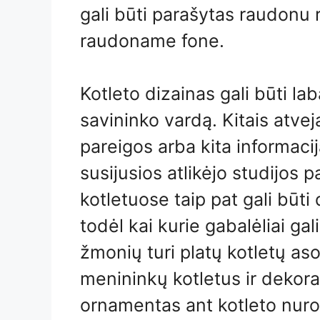
gali būti parašytas raudonu r
raudoname fone.
Kotleto dizainas gali būti lab
savininko vardą. Kitais atvej
pareigos arba kita informaci
susijusios atlikėjo studijos
kotletuose taip pat gali būti
todėl kai kurie gabalėliai gal
žmonių turi platų kotletų aso
menininkų kotletus ir dekora
ornamentas ant kotleto nurodo