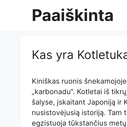
Skip
Paaiškinta
to
content
Kas yra Kotletuk
Kiniškas ruonis šnekamojoj
„karbonadu“. Kotletai iš tikr
šalyse, įskaitant Japoniją ir Ko
nusistovėjusią istoriją. Tam 
egzistuoja tūkstančius metų, 