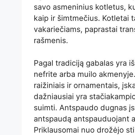
savo asmeninius kotletus, kur
kaip ir šimtmečius. Kotletai t
vakariečiams, paprastai tran
rašmenis.
Pagal tradiciją gabalas yra 
nefrite arba muilo akmenyje
raižiniais ir ornamentais, įs
dažniausiai yra stačiakampi
suimti. Antspaudo dugnas įs
antspaudą antspauduojant a
Priklausomai nuo drožėjo sti