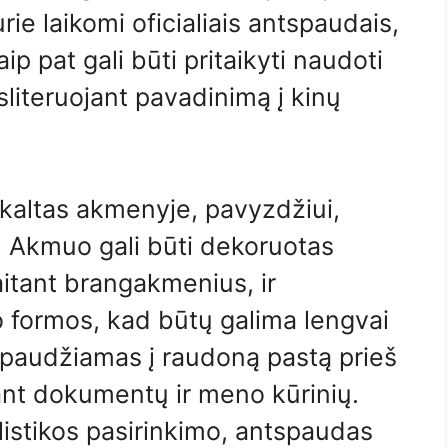
ie laikomi oficialiais antspaudais,
aip pat gali būti pritaikyti naudoti
sliteruojant pavadinimą į kinų
iškaltas akmenyje, pavyzdžiui,
. Akmuo gali būti dekoruotas
kaitant brangakmenius, ir
o formos, kad būtų galima lengvai
paudžiamas į raudoną pastą prieš
nt dokumentų ir meno kūrinių.
listikos pasirinkimo, antspaudas