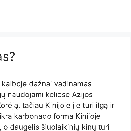
as?
e kalboje dažnai vadinamas
ųjų naudojami keliose Azijos
rėją, tačiau Kinijoje jie turi ilgą ir
tikra karbonado forma Kinijoje
o daugelis šiuolaikinių kinų turi