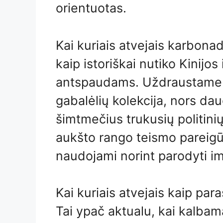
orientuotas.
Kai kuriais atvejais karbon
kaip istoriškai nutiko Kinijo
antspaudams. Uždraustame m
gabalėlių kolekcija, nors dau
šimtmečius trukusių politinių
aukšto rango teismo pareigū
naudojami norint parodyti im
Kai kuriais atvejais kaip par
Tai ypač aktualu, kai kalba