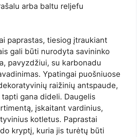
ašalu arba baltu reljefu
ai paprastas, tiesiog įtraukiant
ais gali būti nurodyta savininko
ja, pavyzdžiui, su karbonadu
 pavadinimas. Ypatingai puošniuose
 dekoratyvinių raižinių antspaude,
i tapti gana dideli. Daugelis
rtimentą, įskaitant vardinius,
tyvinius kotletus. Paprastai
 kryptį, kuria jis turėtų būti