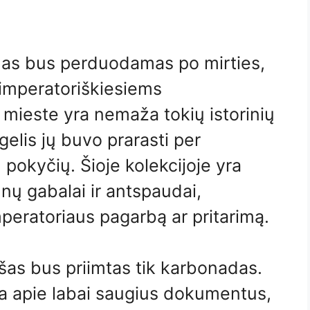
adas bus perduodamas po mirties,
s imperatoriškiesiems
ieste yra nemaža tokių istorinių
gelis jų buvo prarasti per
 pokyčių. Šioje kolekcijoje yra
nų gabalai ir antspaudai,
peratoriaus pagarbą ar pritarimą.
ašas bus priimtas tik karbonadas.
ma apie labai saugius dokumentus,