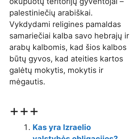
okupuotų teritorijų gyventojai –
palestiniečių arabiškai.
Vykdydami religines pamaldas
samariečiai kalba savo hebrajų ir
arabų kalbomis, kad šios kalbos
būtų gyvos, kad ateities kartos
galėtų mokytis, mokytis ir
mėgautis.
+++
Kas yra Izraelio
valstybės obligacijos?