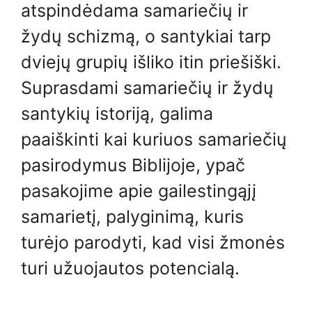
atspindėdama samariečių ir
žydų schizmą, o santykiai tarp
dviejų grupių išliko itin priešiški.
Suprasdami samariečių ir žydų
santykių istoriją, galima
paaiškinti kai kuriuos samariečių
pasirodymus Biblijoje, ypač
pasakojime apie gailestingąjį
samarietį, palyginimą, kuris
turėjo parodyti, kad visi žmonės
turi užuojautos potencialą.