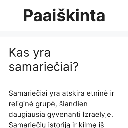
Skip
Paaiškinta
to
content
Kas yra
samariečiai?
Samariečiai yra atskira etninė ir
religinė grupė, šiandien
daugiausia gyvenanti Izraelyje.
Samariečių istoriją ir kilmę iš