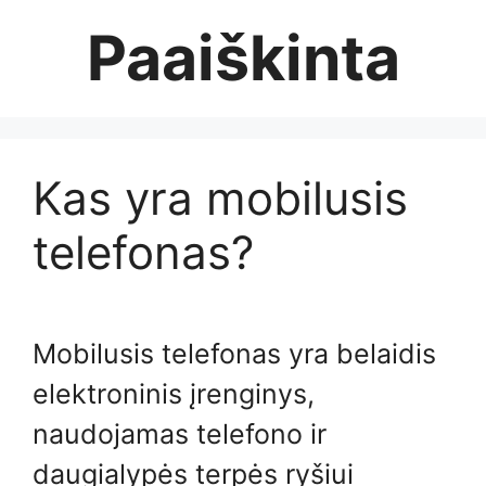
Skip
Paaiškinta
to
content
Kas yra mobilusis
telefonas?
Mobilusis telefonas yra belaidis
elektroninis įrenginys,
naudojamas telefono ir
daugialypės terpės ryšiui