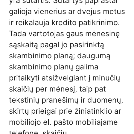
yra sutartis. Sutartys paprastai
galioja vienerius ar dvejus metus
ir reikalauja kredito patikrinimo.
Tada vartotojas gaus mėnesinę
sąskaitą pagal jo pasirinktą
skambinimo planą; daugumą
skambinimo planų galima
pritaikyti atsižvelgiant į minučių
skaičių per mėnesį, taip pat
tekstinių pranešimų ir duomenų,
skirtų prieigai prie žiniatinklio ar
mobiliojo el. pašto mobiliajame
telefone, skaičių.