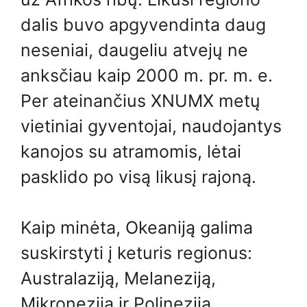
dalis buvo apgyvendinta daug
neseniai, daugeliu atvejų ne
anksčiau kaip 2000 m. pr. m. e.
Per ateinančius XNUMX metų
vietiniai gyventojai, naudojantys
kanojos su atramomis, lėtai
pasklido po visą likusį rajoną.
Kaip minėta, Okeaniją galima
suskirstyti į keturis regionus:
Australaziją, Melaneziją,
Mikroneziją ir Polineziją.