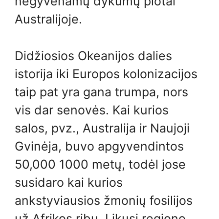
negyvenamų dykumų plotai
Australijoje.
Didžiosios Okeanijos dalies
istorija iki Europos kolonizacijos
taip pat yra gana trumpa, nors
vis dar senovės. Kai kurios
salos, pvz., Australija ir Naujoji
Gvinėja, buvo apgyvendintos
50,000 1000 metų, todėl jose
susidaro kai kurios
ankstyviausios žmonių fosilijos
už Afrikos ribų. Likusi regiono