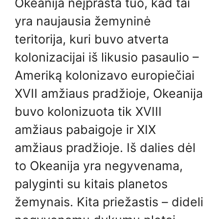
Okeanija neįprasta tuo, kad tai
yra naujausia žemyninė
teritorija, kuri buvo atverta
kolonizacijai iš likusio pasaulio –
Ameriką kolonizavo europiečiai
XVII amžiaus pradžioje, Okeanija
buvo kolonizuota tik XVIII
amžiaus pabaigoje ir XIX
amžiaus pradžioje. Iš dalies dėl
to Okeanija yra negyvenama,
palyginti su kitais planetos
žemynais. Kita priežastis – dideli