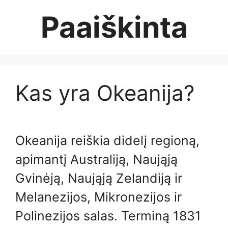
Skip
Paaiškinta
to
content
Kas yra Okeanija?
Okeanija reiškia didelį regioną,
apimantį Australiją, Naująją
Gvinėją, Naująją Zelandiją ir
Melanezijos, Mikronezijos ir
Polinezijos salas. Terminą 1831