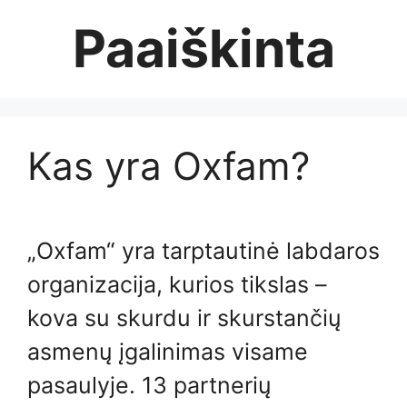
Skip
Paaiškinta
to
content
Kas yra Oxfam?
„Oxfam“ yra tarptautinė labdaros
organizacija, kurios tikslas –
kova su skurdu ir skurstančių
asmenų įgalinimas visame
pasaulyje. 13 partnerių