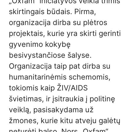
„Oxfam“ iniciatyvos veikia trimis
skirtingais būdais. Pirma,
organizacija dirba su plėtros
projektais, kurie yra skirti gerinti
gyvenimo kokybę
besivystančiose šalyse.
Organizacija taip pat dirba su
humanitarinėmis schemomis,
tokiomis kaip ŽIV/AIDS
švietimas, ir įsitraukia į politinę
veiklą, pasisakydama už
žmones, kurie kitu atveju galėtų
neturėti balso. Nors „Oxfam“