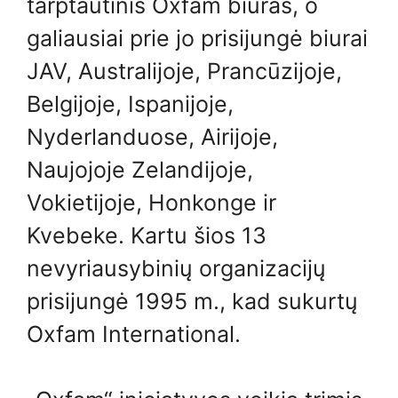
tarptautinis Oxfam biuras, o
galiausiai prie jo prisijungė biurai
JAV, Australijoje, Prancūzijoje,
Belgijoje, Ispanijoje,
Nyderlanduose, Airijoje,
Naujojoje Zelandijoje,
Vokietijoje, Honkonge ir
Kvebeke. Kartu šios 13
nevyriausybinių organizacijų
prisijungė 1995 m., kad sukurtų
Oxfam International.