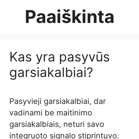
Skip
Paaiškinta
to
content
Kas yra pasyvūs
garsiakalbiai?
Pasyvieji garsiakalbiai, dar
vadinami be maitinimo
garsiakalbiais, neturi savo
integruoto signalo stiprintuvo.