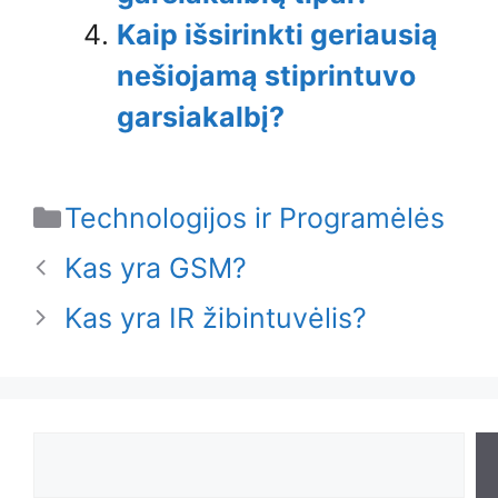
Kaip išsirinkti geriausią
nešiojamą stiprintuvo
garsiakalbį?
Categories
Technologijos ir Programėlės
Kas yra GSM?
Kas yra IR žibintuvėlis?
Search