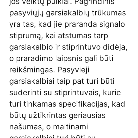
jos veiktų puikiai. Pagrindinis
pasyviųjų garsiakalbių trūkumas
yra tas, kad jie praranda signalo
stiprumą, kai atstumas tarp
garsiakalbio ir stiprintuvo didėja,
o praradimo laipsnis gali būti
reikšmingas. Pasyvieji
garsiakalbiai taip pat turi būti
suderinti su stiprintuvais, kurie
turi tinkamas specifikacijas, kad
būtų užtikrintas geriausias
našumas, o maitinami
garsiakalbiai turi būti su