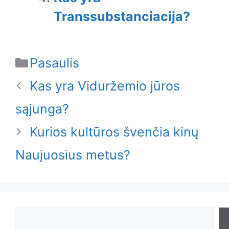
Transsubstanciacija?
Categories
Pasaulis
Kas yra Viduržemio jūros
sąjunga?
Kurios kultūros švenčia kinų
Naujuosius metus?
Search