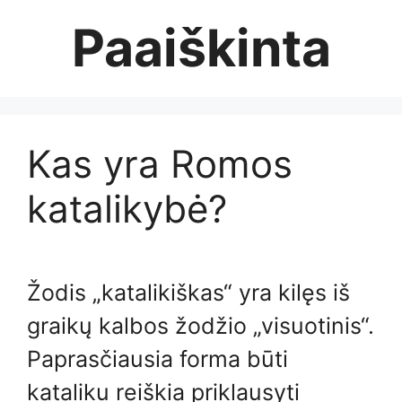
Skip
Paaiškinta
to
content
Kas yra Romos
katalikybė?
Žodis „katalikiškas“ yra kilęs iš
graikų kalbos žodžio „visuotinis“.
Paprasčiausia forma būti
kataliku reiškia priklausyti