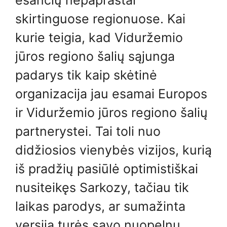
esančių nepaprastai
skirtinguose regionuose. Kai
kurie teigia, kad Viduržemio
jūros regiono šalių sąjunga
padarys tik kaip skėtinė
organizacija jau esamai Europos
ir Viduržemio jūros regiono šalių
partnerystei. Tai toli nuo
didžiosios vienybės vizijos, kurią
iš pradžių pasiūlė optimistiškai
nusiteikęs Sarkozy, tačiau tik
laikas parodys, ar sumažinta
versija turės savo nuopelnų.