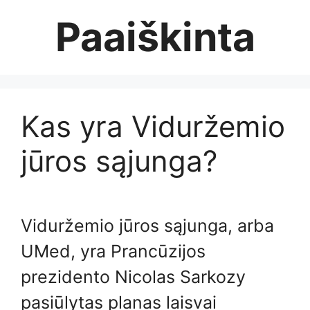
Skip
Paaiškinta
to
content
Kas yra Viduržemio
jūros sąjunga?
Viduržemio jūros sąjunga, arba
UMed, yra Prancūzijos
prezidento Nicolas Sarkozy
pasiūlytas planas laisvai