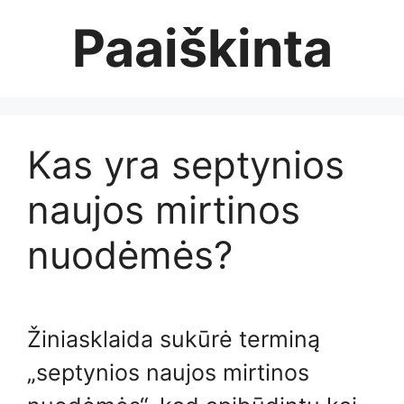
Skip
Paaiškinta
to
content
Kas yra septynios
naujos mirtinos
nuodėmės?
Žiniasklaida sukūrė terminą
„septynios naujos mirtinos