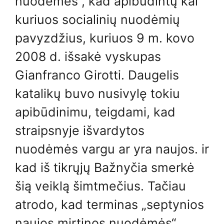
nuodėmės“, kad apibūdintų kai
kuriuos socialinių nuodėmių
pavyzdžius, kuriuos 9 m. kovo
2008 d. išsakė vyskupas
Gianfranco Girotti. Daugelis
katalikų buvo nusivylę tokiu
apibūdinimu, teigdami, kad
straipsnyje išvardytos
nuodėmės vargu ar yra naujos. ir
kad iš tikrųjų Bažnyčia smerkė
šią veiklą šimtmečius. Tačiau
atrodo, kad terminas „septynios
naujos mirtinos nuodėmės“