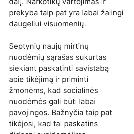
dalį. Narkotikų vartojimas ir
prekyba taip pat yra labai žalingi
daugeliui visuomenių.
Septynių naujų mirtinų
nuodėmių sąrašas sukurtas
siekiant paskatinti savistabą
apie tikėjimą ir priminti
žmonėms, kad socialinės
nuodėmės gali būti labai
pavojingos. Bažnyčia taip pat
tikėjosi, kad tai paskatins