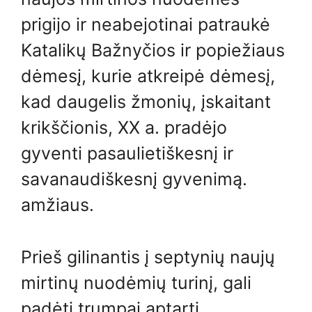
prigijo ir neabejotinai patraukė
Katalikų Bažnyčios ir popiežiaus
dėmesį, kurie atkreipė dėmesį,
kad daugelis žmonių, įskaitant
krikščionis, XX a. pradėjo
gyventi pasaulietiškesnį ir
savanaudiškesnį gyvenimą.
amžiaus.
Prieš gilinantis į septynių naujų
mirtinų nuodėmių turinį, gali
padėti trumpai aptarti