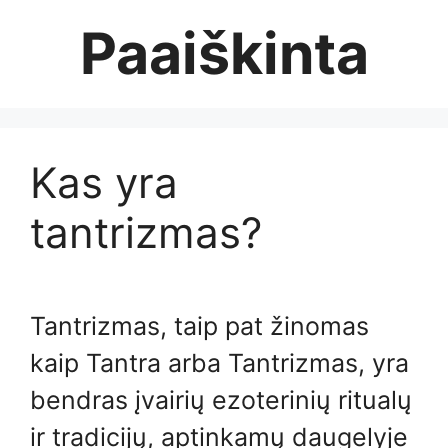
Skip
Paaiškinta
to
content
Kas yra
tantrizmas?
Tantrizmas, taip pat žinomas
kaip Tantra arba Tantrizmas, yra
bendras įvairių ezoterinių ritualų
ir tradicijų, aptinkamų daugelyje