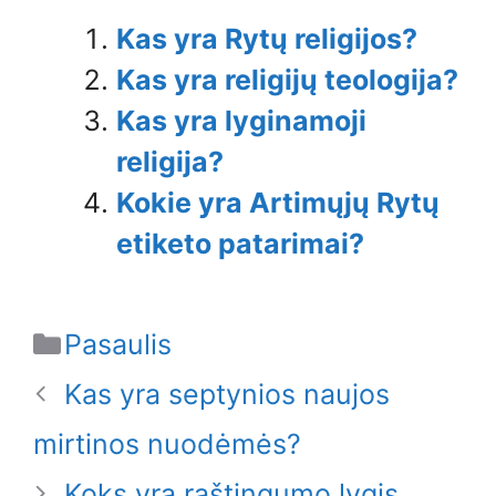
Kas yra Rytų religijos?
Kas yra religijų teologija?
Kas yra lyginamoji
religija?
Kokie yra Artimųjų Rytų
etiketo patarimai?
Categories
Pasaulis
Kas yra septynios naujos
mirtinos nuodėmės?
Koks yra raštingumo lygis