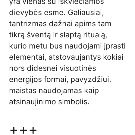
yra vienas su iškviečiamos
dievybės esme. Galiausiai,
tantrizmas dažnai apims tam
tikrą šventą ir slaptą ritualą,
kurio metu bus naudojami įprasti
elementai, atstovaujantys kokiai
nors didesnei visuotinės
energijos formai, pavyzdžiui,
maistas naudojamas kaip
atsinaujinimo simbolis.
+++