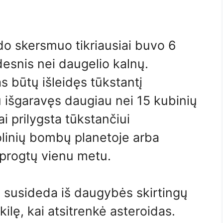
do skersmuo tikriausiai buvo 6
esnis nei daugelio kalnų.
s būtų išleidęs tūkstantį
 išgaravęs daugiau nei 15 kubinių
i prilygsta tūkstančiui
olinių bombų planetoje arba
 sprogtų vienu metu.
s susideda iš daugybės skirtingų
ilę, kai atsitrenkė asteroidas.