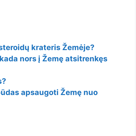
asteroidų krateris Žemėje?
 kada nors į Žemę atsitrenkęs
s?
 būdas apsaugoti Žemę nuo