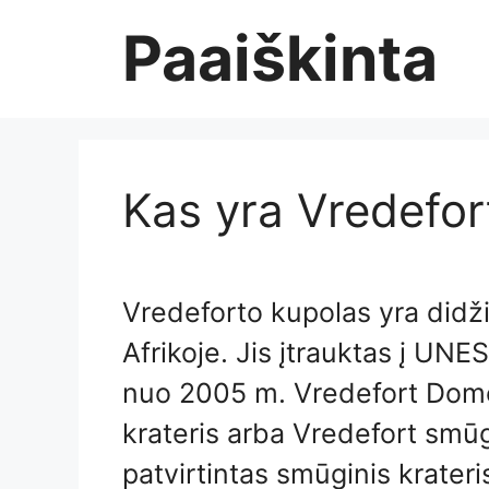
Skip
Paaiškinta
to
content
Kas yra Vredefor
Vredeforto kupolas yra didži
Afrikoje. Jis įtrauktas į UN
nuo 2005 m. Vredefort Dome
krateris arba Vredefort smūg
patvirtintas smūginis krateri