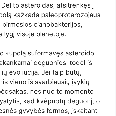
 Dėl to asteroidas, atsitrenkęs į
polą kažkada paleoproterozojaus
 pirmosios cianobakterijos,
 lygį visoje planetoje.
rto kupolą suformavęs asteroido
akankamai deguonies, todėl iš
ų evoliucija. Jei taip būtų,
is vieno iš svarbiausių įvykių
e pėdsakas, nes nuo to momento
vystytis, kad kvėpuotų deguonį, o
gesnės gyvybės formos, įskaitant