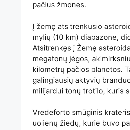
pačius žmones.
Į žemę atsitrenkusio asteroi
mylių (10 km) diapazone, did
Atsitrenkęs į Žemę asteroida
megatonų jėgos, akimirksniu
kilometrų pačios planetos. Ta
galingiausių aktyvių brandu
milijardui tonų trotilo, kuris
Vredeforto smūginis krateri
uolienų žiedų, kurie buvo pak