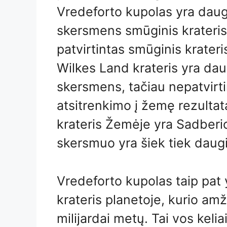
Vredeforto kupolas yra daug
skersmens smūginis krateris,
patvirtintas smūginis krater
Wilkes Land krateris yra da
skersmens, tačiau nepatvirti
atsitrenkimo į žemę rezultat
krateris Žemėje yra Sadberi
skersmuo yra šiek tiek daug
Vredeforto kupolas taip pat
krateris planetoje, kurio amž
milijardai metų. Tai vos keli