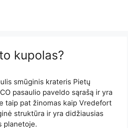
to kupolas?
ulis smūginis krateris Pietų
ESCO pasaulio paveldo sąrašą ir yra
 taip pat žinomas kaip Vredefort
inė struktūra ir yra didžiausias
s planetoje.