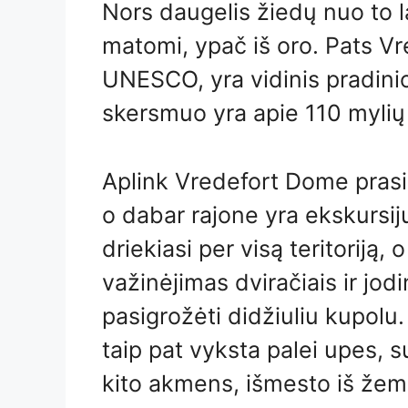
Nors daugelis žiedų nuo to la
matomi, ypač iš oro. Pats V
UNESCO, yra vidinis pradinio
skersmuo yra apie 110 mylių
Aplink Vredefort Dome prasid
o dabar rajone yra ekskursij
driekiasi per visą teritoriją,
važinėjimas dviračiais ir jod
pasigrožėti didžiuliu kupolu
taip pat vyksta palei upes, su
kito akmens, išmesto iš žem