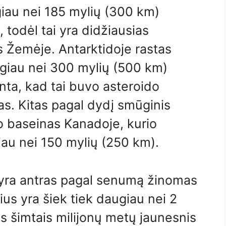
iau nei 185 mylių (300 km)
 todėl tai yra didžiausias
is Žemėje. Antarktidoje rastas
ugiau nei 300 mylių (500 km)
nta, kad tai buvo asteroido
as. Kitas pagal dydį smūginis
o baseinas Kanadoje, kurio
iau nei 150 mylių (250 km).
 yra antras pagal senumą žinomas
ius yra šiek tiek daugiau nei 2
ais šimtais milijonų metų jaunesnis