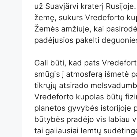
už Suavjärvi kraterį Rusijoje.
žemę, sukurs Vredeforto ku
Žemės amžiuje, kai pasirodė
padėjusios pakelti deguonies
Gali būti, kad pats Vredefo
smūgis į atmosferą išmetė p
tikrųjų atsirado melsvadumbli
Vredeforto kupolas būtų fizin
planetos gyvybės istorijoj
būtybės pradėjo vis labiau 
tai galiausiai lemtų sudėtin