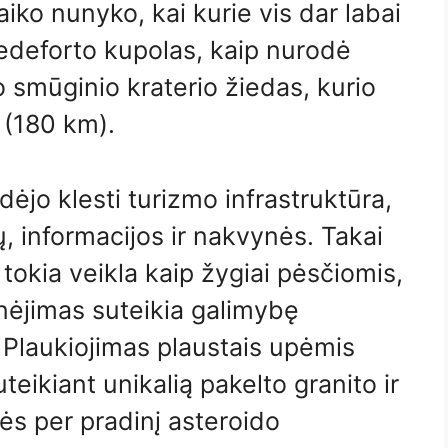
iko nunyko, kai kurie vis dar labai
redeforto kupolas, kaip nurodė
 smūginio kraterio žiedas, kurio
 (180 km).
ėjo klesti turizmo infrastruktūra,
ų, informacijos ir nakvynės. Takai
 o tokia veikla kaip žygiai pėsčiomis,
inėjimas suteikia galimybę
. Plaukiojimas plaustais upėmis
teikiant unikalią pakelto granito ir
ės per pradinį asteroido