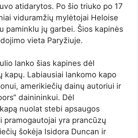
buvo atidarytos. Po šio triuko po 17
iai viduramžių mylėtojai Heloise
gu paminklu jų garbei. Šios kapinės
aidojimo vieta Paryžiuje.
aulio lanko šias kapines dėl
ių kapų. Labiausiai lankomo kapo
sonui, amerikiečių dainų autoriui ir
ors“ dainininkui. Dėl
 kapą nuolat stebi apsaugos
oti pramogautojai yra prancūzų
iečių šokėja Isidora Duncan ir