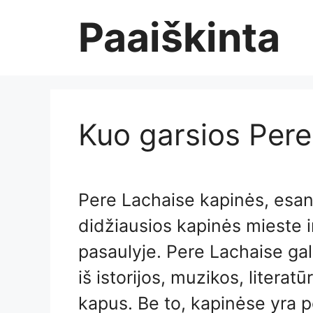
Skip
Paaiškinta
to
content
Kuo garsios Per
Pere Lachaise kapinės, esanč
didžiausios kapinės mieste i
pasaulyje. Pere Lachaise ga
iš istorijos, muzikos, literat
kapus. Be to, kapinėse yra p