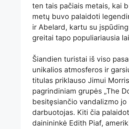
ten tais pačiais metais, kai 
metų buvo palaidoti legendin
ir Abelard, kartu su įspūdin
greitai tapo populiariausia l
Šiandien turistai iš viso pas
unikalios atmosferos ir gars
titulas priklauso Jimui Morri
pagrindiniam grupės „The Do
besitęsiančio vandalizmo jo
darbuotojas. Kiti čia palaid
dainininkė Edith Piaf, amerik