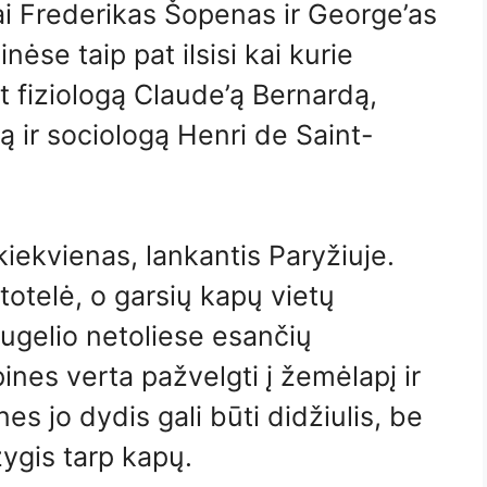
i Frederikas Šopenas ir George’as
ėse taip pat ilsisi kai kurie
t fiziologą Claude’ą Bernardą,
 ir sociologą Henri de Saint-
kiekvienas, lankantis Paryžiuje.
totelė, o garsių kapų vietų
augelio netoliese esančių
pines verta pažvelgti į žemėlapį ir
es jo dydis gali būti didžiulis, be
 žygis tarp kapų.