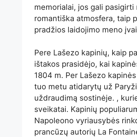
memorialai, jos gali pasigirt
romantiška atmosfera, taip 
pradžios laidojimo meno įvai
Pere Lašezo kapinių, kaip pa
ištakos prasidėjo, kai kapin
1804 m. Per Lašezo kapinės 
tuo metu atidarytų už Paryži
uždraudimą sostinėje. , kuri
sveikatai. Kapinių populiarum
Napoleono vyriausybės rink
prancūzų autorių La Fontaine