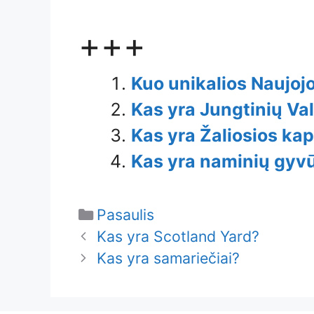
+++
Kuo unikalios Naujoj
Kas yra Jungtinių Va
Kas yra Žaliosios ka
Kas yra naminių gyv
Categories
Pasaulis
Kas yra Scotland Yard?
Kas yra samariečiai?