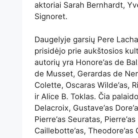
aktoriai Sarah Bernhardt, Y
Signoret.
Daugelyje garsių Pere Lachai
prisidėjo prie aukštosios ku
autorių yra Honore’as de Bal
de Musset, Gerardas de Nerva
Colette, Oscaras Wilde’as, 
ir Alice B. Toklas. Čia palai
Delacroix, Gustave’as Dore’a
Pierre’as Seuratas, Pierre’a
Caillebotte’as, Theodore’as G