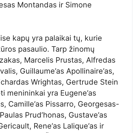
vesas Montandas ir Simone
se kapų yra palaikai tų, kurie
ltūros pasaulio. Tarp žinomų
zakas, Marcelis Prustas, Alfredas
lis, Guillaume’as Apollinaire’as,
Richardas Wrightas, Gertrude Stein
doti menininkai yra Eugene’as
s, Camille’as Pissarro, Georgesas-
s Paulas Prud’honas, Gustave’as
ericault, Rene’as Lalique’as ir