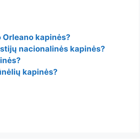
o Orleano kapinės?
lstijų nacionalinės kapinės?
pinės?
ūnėlių kapinės?