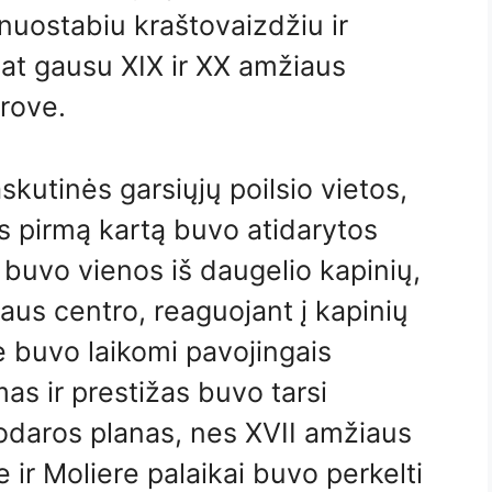
i nuostabiu kraštovaizdžiu ir
pat gausu XIX ir XX amžiaus
rove.
skutinės garsiųjų poilsio vietos,
ės pirmą kartą buvo atidarytos
buvo vienos iš daugelio kapinių,
aus centro, reaguojant į kapinių
e buvo laikomi pavojingais
as ir prestižas buvo tarsi
odaros planas, nes XVII amžiaus
 ir Moliere palaikai buvo perkelti