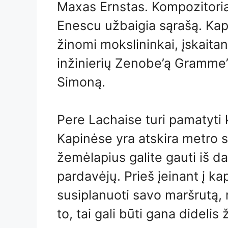
Maxas Ernstas. Kompozitoria
Enescu užbaigia sąrašą. Kapin
žinomi mokslininkai, įskaitan
inžinierių Zenobe’ą Gramme’ą
Simoną.
Pere Lachaise turi pamatyti 
Kapinėse yra atskira metro s
žemėlapius galite gauti iš d
pardavėjų. Prieš įeinant į ka
susiplanuoti savo maršrutą, n
to, tai gali būti gana didelis