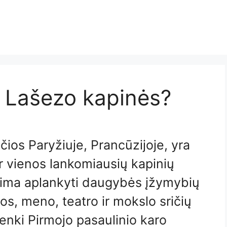
e Lašezo kapinės?
ios Paryžiuje, Prancūzijoje, yra
r vienos lankomiausių kapinių
lima aplankyti daugybės įžymybių
ūros, meno, teatro ir mokslo sričių
enki Pirmojo pasaulinio karo