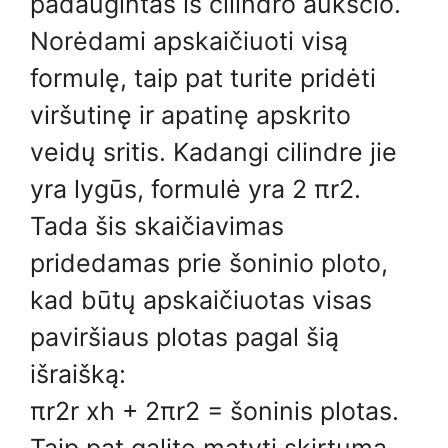
padaugintas iš cilindro aukščio.
Norėdami apskaičiuoti visą
formulę, taip pat turite pridėti
viršutinę ir apatinę apskrito
veidų sritis. Kadangi cilindre jie
yra lygūs, formulė yra 2 πr2.
Tada šis skaičiavimas
pridedamas prie šoninio ploto,
kad būtų apskaičiuotas visas
paviršiaus plotas pagal šią
išraišką:
πr2r xh + 2πr2 = šoninis plotas.
Taip pat galite matyti skirtumą