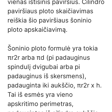
vienas ištisinis paviršius. Cilindro
paviršiaus ploto skaičiavimas
reiškia šio paviršiaus šoninio
ploto apskaičiavimą.
Šoninio ploto formulė yra tokia
πr2r arba πd (pi padauginus
spindulį dvigubai arba pi
padauginus iš skersmens),
padauginta iki aukščio, πr2r x h.
Tai iš esmės yra vieno
apskritimo perimetras,